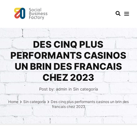
DES CINQ PLUS
PERFORMANTS CASINOS
UN BRIN DES FRANCAIS
CHEZ 2023
Post by:
admin
in
Sin categoría
Home
Sin categoría
Des cinq plus performants casinos un brin des
francais chez 2023