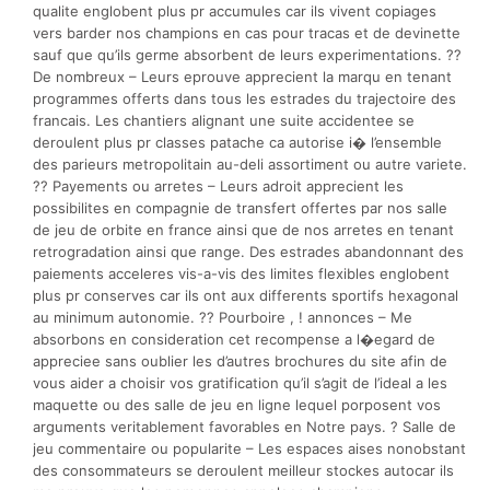
qualite englobent plus pr accumules car ils vivent copiages
vers barder nos champions en cas pour tracas et de devinette
sauf que qu’ils germe absorbent de leurs experimentations. ??
De nombreux – Leurs eprouve apprecient la marqu en tenant
programmes offerts dans tous les estrades du trajectoire des
francais. Les chantiers alignant une suite accidentee se
deroulent plus pr classes patache ca autorise i� l’ensemble
des parieurs metropolitain au-deli assortiment ou autre variete.
?? Payements ou arretes – Leurs adroit apprecient les
possibilites en compagnie de transfert offertes par nos salle
de jeu de orbite en france ainsi que de nos arretes en tenant
retrogradation ainsi que range. Des estrades abandonnant des
paiements acceleres vis-a-vis des limites flexibles englobent
plus pr conserves car ils ont aux differents sportifs hexagonal
au minimum autonomie. ?? Pourboire , ! annonces – Me
absorbons en consideration cet recompense a l�egard de
appreciee sans oublier les d’autres brochures du site afin de
vous aider a choisir vos gratification qu’il s’agit de l’ideal a les
maquette ou des salle de jeu en ligne lequel porposent vos
arguments veritablement favorables en Notre pays. ? Salle de
jeu commentaire ou popularite – Les espaces aises nonobstant
des consommateurs se deroulent meilleur stockes autocar ils