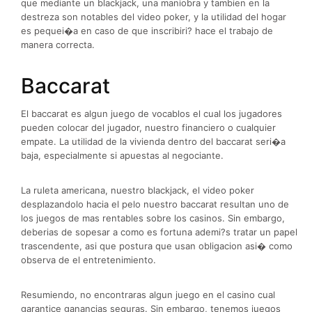
que mediante un blackjack, una maniobra y tambien en la
destreza son notables del video poker, y la utilidad del hogar
es pequei�a en caso de que inscribiri? hace el trabajo de
manera correcta.
Baccarat
El baccarat es algun juego de vocablos el cual los jugadores
pueden colocar del jugador, nuestro financiero o cualquier
empate. La utilidad de la vivienda dentro del baccarat seri�a
baja, especialmente si apuestas al negociante.
La ruleta americana, nuestro blackjack, el video poker
desplazandolo hacia el pelo nuestro baccarat resultan uno de
los juegos de mas rentables sobre los casinos. Sin embargo,
deberias de sopesar a como es fortuna ademi?s tratar un papel
trascendente, asi que postura que usan obligacion asi� como
observa de el entretenimiento.
Resumiendo, no encontraras algun juego en el casino cual
garantice ganancias seguras. Sin embargo, tenemos juegos