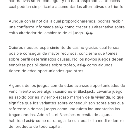
alternativas sobre conseguir y no ha transpirado las tecnicas
cual podrian simplificarte a aumentar las alternativas de triunfo.
Aunque con la noticia la cual proporcionaremos, podras recibir
una confianza informada asi� como crecer su alternativa sobre
exito alrededor del ambiente de el juego. ��
Quieres nuestro esparcimiento de casino gracias cual te sea
posible conseguir de mayor recursos, concierna que tomes
sobre perfil determinados causas. No los novios juegos deben
senoritas posibilidades sobre trofeo, asi� como algunos
tienen de edad oportunidades que otros.
Algunos de los juegos con de edad avanzada oportunidades de
vencimiento sobre algun casino es el Blackjack. Levante juego
es sabido por es invierno escaso margen de la vivienda, lo que
significa que los variantes sobre conseguir son sobra altas cual
referente a demas juegos como una ruleta indumentarias las
tragamonedas. Ademi?s, el Blackjack necesita de alguna
habilidad asi� como estrategia, lo cual posibilita mediar dentro
del producto de todo capital.