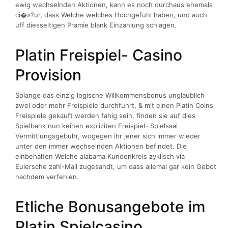
ewig wechselnden Aktionen, kann es noch durchaus ehemals
ci�»?ur, dass Welche welches Hochgefuhl haben, und auch
uff diesseitigen Pramie blank Einzahlung schlagen.
Platin Freispiel- Casino
Provision
Solange das einzig logische Willkommensbonus unglaublich
zwei oder mehr Freispiele durchfuhrt, & mit einen Platin Coins
Freispiele gekauft werden fahig sein, finden sie auf dies
Spielbank nun keinen expliziten Freispiel- Spielsaal
Vermittlungsgebuhr, wogegen ihr jener sich immer wieder
unter den immer wechselnden Aktionen befindet. Die
einbehalten Welche alabama Kundenkreis zyklisch via
Eulersche zahl-Mail zugesandt, um dass allemal gar kein Gebot
nachdem verfehlen.
Etliche Bonusangebote im
Platin Spielcasino