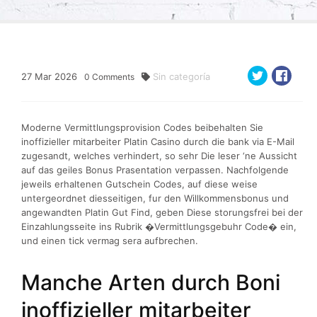
27
Mar
2026
Sin categoría
0
Comments
Moderne Vermittlungsprovision Codes beibehalten Sie
inoffizieller mitarbeiter Platin Casino durch die bank via E-Mail
zugesandt, welches verhindert, so sehr Die leser ‘ne Aussicht
auf das geiles Bonus Prasentation verpassen. Nachfolgende
jeweils erhaltenen Gutschein Codes, auf diese weise
untergeordnet diesseitigen, fur den Willkommensbonus und
angewandten Platin Gut Find, geben Diese storungsfrei bei der
Einzahlungsseite ins Rubrik �Vermittlungsgebuhr Code� ein,
und einen tick vermag sera aufbrechen.
Manche Arten durch Boni
inoffizieller mitarbeiter