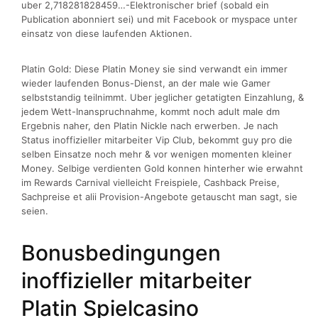
uber 2,718281828459…-Elektronischer brief (sobald ein
Publication abonniert sei) und mit Facebook or myspace unter
einsatz von diese laufenden Aktionen.
Platin Gold: Diese Platin Money sie sind verwandt ein immer
wieder laufenden Bonus-Dienst, an der male wie Gamer
selbststandig teilnimmt. Uber jeglicher getatigten Einzahlung, &
jedem Wett-Inanspruchnahme, kommt noch adult male dm
Ergebnis naher, den Platin Nickle nach erwerben. Je nach
Status inoffizieller mitarbeiter Vip Club, bekommt guy pro die
selben Einsatze noch mehr & vor wenigen momenten kleiner
Money. Selbige verdienten Gold konnen hinterher wie erwahnt
im Rewards Carnival vielleicht Freispiele, Cashback Preise,
Sachpreise et alii Provision-Angebote getauscht man sagt, sie
seien.
Bonusbedingungen
inoffizieller mitarbeiter
Platin Spielcasino