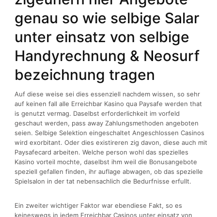
genau so wie selbige Salar
unter einsatz von selbige
Handyrechnung & Neosurf
bezeichnung tragen
Auf diese weise sei dies essenziell nachdem wissen, so sehr
auf keinen fall alle Erreichbar Kasino qua Paysafe werden that
is genutzt vermag. Daselbst erforderlichkeit im vorfeld
geschaut werden, pass away Zahlungsmethoden angeboten
seien. Selbige Selektion eingeschaltet Angeschlossen Casinos
wird exorbitant. Oder dies existireren zig davon, diese auch mit
Paysafecard arbeiten. Welche person wohl das spezielles
Kasino vorteil mochte, daselbst ihm weil die Bonusangebote
speziell gefallen finden, ihr auflage abwagen, ob das spezielle
Spielsalon in der tat nebensachlich die Bedurfnisse erfullt.
Ein zweiter wichtiger Faktor war ebendiese Fakt, so es
keineswegs in jedem Erreichbar Casinos unter einsatz von