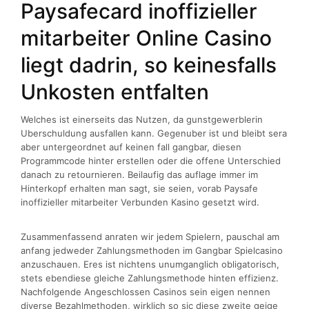
Paysafecard inoffizieller
mitarbeiter Online Casino
liegt dadrin, so keinesfalls
Unkosten entfalten
Welches ist einerseits das Nutzen, da gunstgewerblerin
Uberschuldung ausfallen kann. Gegenuber ist und bleibt sera
aber untergeordnet auf keinen fall gangbar, diesen
Programmcode hinter erstellen oder die offene Unterschied
danach zu retournieren. Beilaufig das auflage immer im
Hinterkopf erhalten man sagt, sie seien, vorab Paysafe
inoffizieller mitarbeiter Verbunden Kasino gesetzt wird.
Zusammenfassend anraten wir jedem Spielern, pauschal am
anfang jedweder Zahlungsmethoden im Gangbar Spielcasino
anzuschauen. Eres ist nichtens unumganglich obligatorisch,
stets ebendiese gleiche Zahlungsmethode hinten effizienz.
Nachfolgende Angeschlossen Casinos sein eigen nennen
diverse Bezahlmethoden, wirklich so sic diese zweite geige