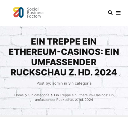
EIN TREPPE EIN
ETHEREUM-CASINOS: EIN
UMFASSENDER
RUCKSCHAU Z. HD. 2024
Post by:
admin
in
Sin categoría
Home
Sin categoría
Ein Treppe ein Ethereum-Casinos: Ein
umfassender Ruckschau z. hd. 2024