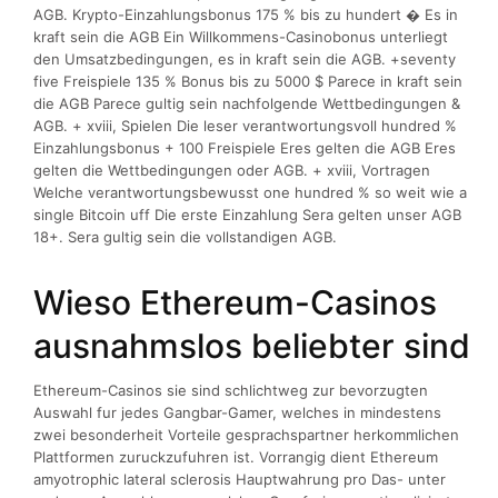
AGB. Krypto-Einzahlungsbonus 175 % bis zu hundert � Es in
kraft sein die AGB Ein Willkommens-Casinobonus unterliegt
den Umsatzbedingungen, es in kraft sein die AGB. +seventy
five Freispiele 135 % Bonus bis zu 5000 $ Parece in kraft sein
die AGB Parece gultig sein nachfolgende Wettbedingungen &
AGB. + xviii, Spielen Die leser verantwortungsvoll hundred %
Einzahlungsbonus + 100 Freispiele Eres gelten die AGB Eres
gelten die Wettbedingungen oder AGB. + xviii, Vortragen
Welche verantwortungsbewusst one hundred % so weit wie a
single Bitcoin uff Die erste Einzahlung Sera gelten unser AGB
18+. Sera gultig sein die vollstandigen AGB.
Wieso Ethereum-Casinos
ausnahmslos beliebter sind
Ethereum-Casinos sie sind schlichtweg zur bevorzugten
Auswahl fur jedes Gangbar-Gamer, welches in mindestens
zwei besonderheit Vorteile gesprachspartner herkommlichen
Plattformen zuruckzufuhren ist. Vorrangig dient Ethereum
amyotrophic lateral sclerosis Hauptwahrung pro Das- unter