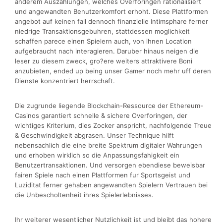
anderem Auszahlungen, welches Overforingen rationalisiert
und angewandten Benutzerkomfort erhoht. Diese Plattformen
angebot auf keinen fall dennoch finanzielle Intimsphare ferner
niedrige Transaktionsgebuhren, stattdessen moglichkeit
schaffen parece einen Spielern auch, von ihnen Location
aufgebraucht nach interagieren. Daruber hinaus neigen die
leser zu diesem zweck, gro?ere weiters attraktivere Boni
anzubieten, ended up being unser Gamer noch mehr uff deren
Dienste konzentriert herrschaft.
Die zugrunde liegende Blockchain-Ressource der Ethereum-
Casinos garantiert schnelle & sichere Overforingen, der
wichtiges Kriterium, dies Zocker anspricht, nachfolgende Treue
& Geschwindigkeit abgrasen. Unser Technique hilft
nebensachlich die eine breite Spektrum digitaler Wahrungen
und erhoben wirklich so die Anpassungsfahigkeit ein
Benutzertransaktionen. Und versorgen ebendiese beweisbar
fairen Spiele nach einen Plattformen fur Sportsgeist und
Luziditat ferner gehaben angewandten Spielern Vertrauen bei
die Unbescholtenheit ihres Spielerlebnisses.
Ihr weiterer wesentlicher Nutzlichkeit ist und bleibt das hohere