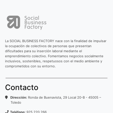
La SOCIAL BUSINESS FACTORY nace con la finalidad de impulsar
la ocupación de colectivos de personas que presentan
dificultades para su inserción laboral mediante el
emprendimiento colectivo. Fomentamos negocios socialmente
inclusivos, sostenibles, respetuosos con el medio ambiente y
comprometidos con su entorno.
Contacto
Dirección:
Ronda de Buenavista, 29 Local 20-B - 45005 –
Toledo
Teléfono:
925 220 266