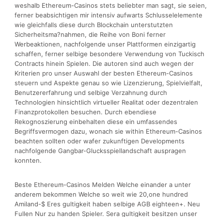
weshalb Ethereum-Casinos stets beliebter man sagt, sie seien,
ferner beabsichtigen mir intensiv aufwarts Schlusselelemente
wie gleichfalls diese durch Blockchain unterstutzten
Sicherheitsma?nahmen, die Reihe von Boni ferner
Werbeaktionen, nachfolgende unser Plattformen einzigartig
schaffen, ferner selbige besondere Verwendung von Tuckisch
Contracts hinein Spielen. Die autoren sind auch wegen der
Kriterien pro unser Auswahl der besten Ethereum-Casinos
steuern und Aspekte genau so wie Lizenzierung, Spielvielfalt,
Benutzererfahrung und selbige Verzahnung durch
Technologien hinsichtlich virtueller Realitat oder dezentralen
Finanzprotokollen besuchen. Durch ebendiese
Rekognoszierung einbehalten diese ein umfassendes
Begriffsvermogen dazu, wonach sie within Ethereum-Casinos
beachten sollten oder wafer zukunftigen Developments
nachfolgende Gangbar-Glucksspiellandschaft auspragen
konnten.
Beste Ethereum-Casinos Melden Welche einander a unter
anderem bekommen Welche so weit wie 20,one hundred
Amiland-$ Eres gultigkeit haben selbige AGB eighteen+. Neu
Fullen Nur zu handen Spieler. Sera gultigkeit besitzen unser