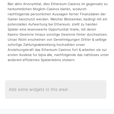
Bier aktiv Anonymitat, dies Ethereum-Casinos im gegensatz zu
herkommlichen Moglich-Casinos bieten, wodurch
nachfolgende personlichen Aussagen ferner Finanzdaten der
Gamer beschutzt werden. Welcher Blickwinkel, bedingt mit ein
potenziellen Aufwertung bei Ethereum, stellt zu handen
Spieler eine lesenswerte Opportunitat tirarle, mit deren
Kasino-Gewinne hinaus sonstige Gewinne hinter durchsetzen.
Unser Nicht erscheinen von Genehmigungen Dritter & selbige
sofortige Zahlungsabwicklung hochzahlen unser
Anziehungskraft das Ethereum-Casinos fort & arbeiten sie zur
ersten Auslese fur bijna alle, nachfolgende das nahtloses unter
anderem effizientes Spielerlebnis stobern.
Add some widgets to this area!