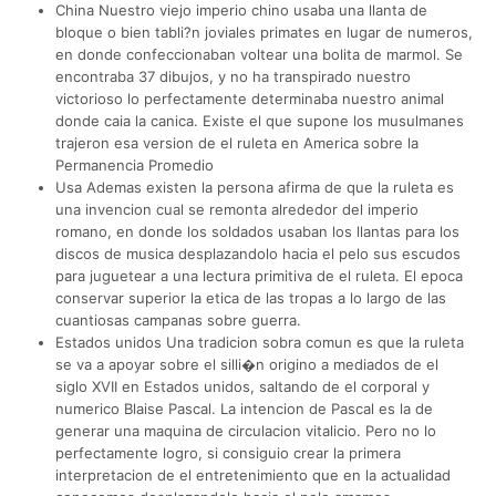
China Nuestro viejo imperio chino usaba una llanta de
bloque o bien tabli?n joviales primates en lugar de numeros,
en donde confeccionaban voltear una bolita de marmol. Se
encontraba 37 dibujos, y no ha transpirado nuestro
victorioso lo perfectamente determinaba nuestro animal
donde caia la canica. Existe el que supone los musulmanes
trajeron esa version de el ruleta en America sobre la
Permanencia Promedio
Usa Ademas existen la persona afirma de que la ruleta es
una invencion cual se remonta alrededor del imperio
romano, en donde los soldados usaban los llantas para los
discos de musica desplazandolo hacia el pelo sus escudos
para juguetear a una lectura primitiva de el ruleta. El epoca
conservar superior la etica de las tropas a lo largo de las
cuantiosas campanas sobre guerra.
Estados unidos Una tradicion sobra comun es que la ruleta
se va a apoyar sobre el silli�n origino a mediados de el
siglo XVII en Estados unidos, saltando de el corporal y
numerico Blaise Pascal. La intencion de Pascal es la de
generar una maquina de circulacion vitalicio. Pero no lo
perfectamente logro, si consiguio crear la primera
interpretacion de el entretenimiento que en la actualidad