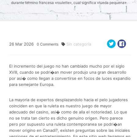
durante termino francesa «roulette», cual significa «rueda pequena»
26
Mar
2026
Sin categoría
0
Comments
El incremento del juego no han cambiado mucho por el siglo
XVIII, cuando se podri�an mover produjo una gran desarrollo
por asi� como llegan a convertirse en focos de luces expandio
para semejante Europa.
La mayoria de expertos desplazandolo hacia el pelo jugadores
coinciden en que la ruleta es nuestro juego de mayor
adecuado del casino, asi� como de alla el notoriedad. Lo que
no se trata tan cierto es dicho genuino origen. Pero parece
pero por supuesto una ruleta contemporanea se podri�an
mover origino en Canadi?, existen preguntas sobre las iniciales
versiones de el entretenimiento. En este sitio web llegamos en