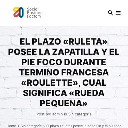
EL PLAZO «RULETA»
POSEE LA ZAPATILLA Y EL
PIE FOCO DURANTE
TERMINO FRANCESA
«ROULETTE», CUAL
SIGNIFICA «RUEDA
PEQUENA»
Post by:
admin
in
Sin categoría
Home
Sin categoría
El plazo «ruleta» posee la zapatilla y el pie foco