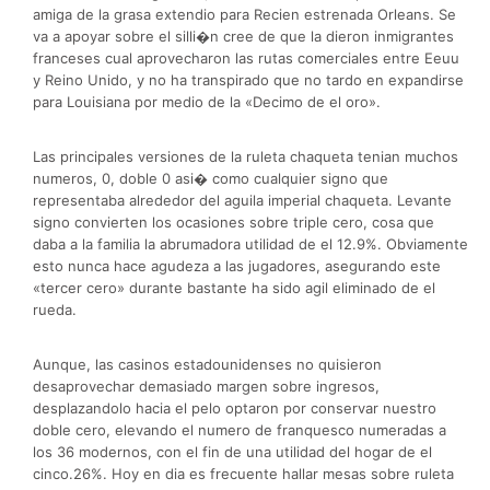
amiga de la grasa extendio para Recien estrenada Orleans. Se
va a apoyar sobre el silli�n cree de que la dieron inmigrantes
franceses cual aprovecharon las rutas comerciales entre Eeuu
y Reino Unido, y no ha transpirado que no tardo en expandirse
para Louisiana por medio de la «Decimo de el oro».
Las principales versiones de la ruleta chaqueta tenian muchos
numeros, 0, doble 0 asi� como cualquier signo que
representaba alrededor del aguila imperial chaqueta. Levante
signo convierten los ocasiones sobre triple cero, cosa que
daba a la familia la abrumadora utilidad de el 12.9%. Obviamente
esto nunca hace agudeza a las jugadores, asegurando este
«tercer cero» durante bastante ha sido agil eliminado de el
rueda.
Aunque, las casinos estadounidenses no quisieron
desaprovechar demasiado margen sobre ingresos,
desplazandolo hacia el pelo optaron por conservar nuestro
doble cero, elevando el numero de franquesco numeradas a
los 36 modernos, con el fin de una utilidad del hogar de el
cinco.26%. Hoy en dia es frecuente hallar mesas sobre ruleta