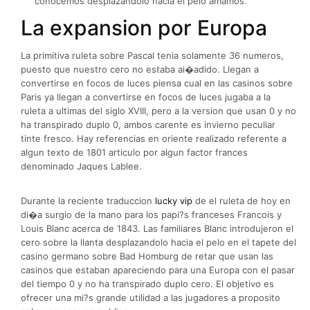
conocemos desplazandolo hacia el pelo amamos.
La expansion por Europa
La primitiva ruleta sobre Pascal tenia solamente 36 numeros,
puesto que nuestro cero no estaba ai�adido. Llegan a
convertirse en focos de luces piensa cual en las casinos sobre
Paris ya llegan a convertirse en focos de luces jugaba a la
ruleta a ultimas del siglo XVIII, pero a la version que usan 0 y no
ha transpirado duplo 0, ambos carente es invierno peculiar
tinte fresco. Hay referencias en oriente realizado referente a
algun texto de 1801 articulo por algun factor frances
denominado Jaques Lablee.
Durante la reciente traduccion
lucky vip
de el ruleta de hoy en
di�a surgio de la mano para los papi?s franceses Francois y
Louis Blanc acerca de 1843. Las familiares Blanc introdujeron el
cero sobre la llanta desplazandolo hacia el pelo en el tapete del
casino germano sobre Bad Homburg de retar que usan las
casinos que estaban apareciendo para una Europa con el pasar
del tiempo 0 y no ha transpirado duplo cero. El objetivo es
ofrecer una mi?s grande utilidad a las jugadores a proposito