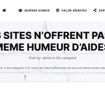
QUIÉNES SOMOS
VALOR AÑADIDO
SER
S SITES N’OFFRENT P
MEME HUMEUR D’AIDE
Post by:
admin
in
Sin categoría
me
Sin categoría
En outre, les sites n’offrent pas du tout ma meme humeur d’a