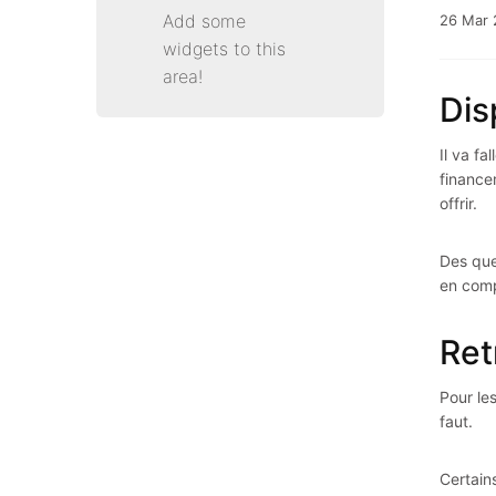
Add some
26
Mar
widgets to this
area!
Dis
Il va f
finance
offrir.
Des que
en comp
Ret
Pour le
faut.
Certain