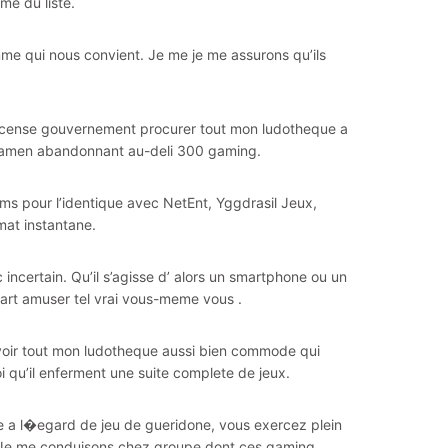
me du liste.
me qui nous convient. Je me je me assurons qu’ils
st cense gouvernement procurer tout mon ludotheque a
ramen abandonnant au-deli 300 gaming.
ms pour l’identique avec NetEnt, Yggdrasil Jeux,
mat instantane.
ncertain. Qu’il s’agisse d’ alors un smartphone ou un
rt amuser tel vrai vous-meme vous .
voir tout mon ludotheque aussi bien commode qui
i qu’il enferment une suite complete de jeux.
e a l�egard de jeu de gueridone, vous exercez plein
nt. Je me conduisons chez groupe dont ces gaming