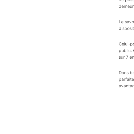
demeure
Le savo
disposi
Celui-p
public.
sur 7 e
Dans bo
parfait
avanta