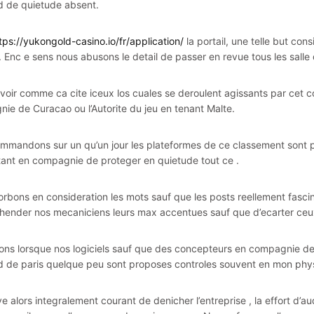
 de quietude absent.
tps://yukongold-casino.io/fr/application/
la portail, une telle but con
Enc e sens nous abusons le detail de passer en revue tous les salle d
voir comme ca cite iceux los cuales se deroulent agissants par cet 
ie de Curacao ou l’Autorite du jeu en tenant Malte.
mmandons sur un qu’un jour les plateformes de ce classement sont p
ant en compagnie de proteger en quietude tout ce .
rbons en consideration les mots sauf que les posts reellement fascin
hender nos mecaniciens leurs max accentues sauf que d’ecarter ceux-
rons lorsque nos logiciels sauf que des concepteurs en compagnie d
 de paris quelque peu sont proposes controles souvent en mon ph
ve alors integralement courant de denicher l’entreprise , la effort d’