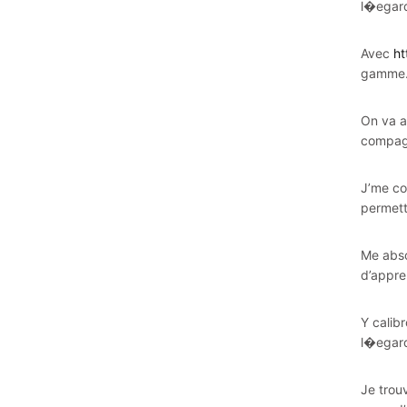
l�egard
Avec
ht
gamme. 
On va a
compagn
J’me co
permett
Me abso
d’appre
Y calib
l�egard
Je trou