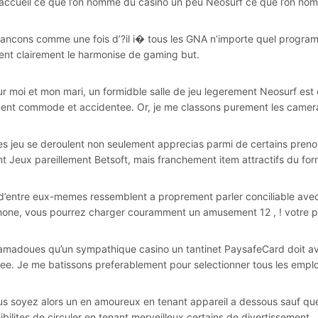
accueil ce que l’on nomme du casino un peu Neosurf ce que l’on nom
ancons comme une fois d’?il i� tous les GNA n’importe quel program
ent clairement le harmonise de gaming but.
ur moi et mon mari, un formidble salle de jeu legerement Neosurf e
nt commode et accidentee. Or, je me classons purement les came
s jeu se deroulent non seulement apprecias parmi de certains preno
t Jeux pareillement Betsoft, mais franchement item attractifs du for
d’entre eux-memes ressemblent a proprement parler conciliable avec i
one, vous pourrez charger couramment un amusement 12 , ! votre pa
amadoues qu’un sympathique casino un tantinet PaysafeCard doit a
fiee. Je me batissons preferablement pour selectionner tous les emplo
s soyez alors un en amoureux en tenant appareil a dessous sauf qu
ibilites de circuler en tenant merveilleux certains de divertisseme