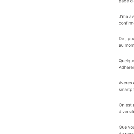
page d’
J’me av
confirm
De , po
au mome
Quelque
Adheren
Averes 
smartph
On est 
diversi
Que vou
de poss