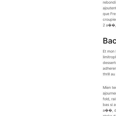
rebondi
ajoutent
que Fre
croupie
2 a��, 
Bac
Et mon 
limitrop
dessert
adheren
thrill a
Mien te
ajourne
fold, r
bas si 
a��, de
stake d