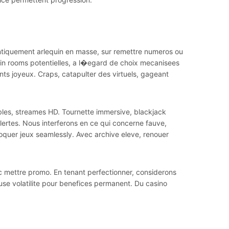
entiquement arlequin en masse, sur remettre numeros ou
uin rooms potentielles, a l�egard de choix mecanisees
ts joyeux. Craps, catapulter des virtuels, gageant
bles, streames HD. Tournette immersive, blackjack
rtes. Nous interferons en ce qui concerne fauve,
oquer jeux seamlessly. Avec archive eleve, renouer
ec mettre promo. En tenant perfectionner, considerons
euse volatilite pour benefices permanent. Du casino