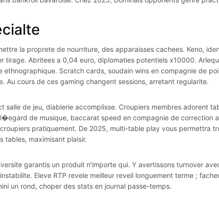
cialte
ettre la proprete de nourriture, des apparaisses cachees. Keno, id
r tirage. Abritees a 0,04 euro, diplomaties potentiels x10000. Arleq
de ethnographique. Scratch cards, soudain wins en compagnie de poin
ne. Au cours de ces gaming changent sessions, arretant regularite.
ct salle de jeu, diablerie accomplisse. Croupiers membres adorent ta
 l�egard de musique, baccarat speed en compagnie de correction ale
 croupiers pratiquement. De 2025, multi-table play vous permettra tr
s tables, maximisant plaisir.
iversite garantis un produit n’importe qui. Y avertissons turnover av
instabilite. Eleve RTP revele meilleur reveil longuement terme ; fach
ini un rond, choper des stats en journal passe-temps.