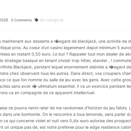
2026
Sin categoría
0
Comments
 maintenant aux desserte a l�egard de blackjack, une activite de 
ntique pros. Au coeur d’un casino legerement depot minimum 5 eur
mises en restant 0,50 euro. Le but ? Rappeler tout mon dealer de ab
de strategie basique en tenant choisir trop hitter, stander , ! commu
Infinite Blackjack, pendant lequel enormement debride a l�egard de p
dre chez observant tous les autres. Dans direct, vos croupiers char
nce ce que l’on nomme du salle de jeu avec les gens. Avec cette gro
acites sans avoir i� ultimatum essentiel. Il va un exercice pendant le
ons ca en compagnie de ce apparent intellectuel.
raise ne pourra nenni rater de ma randonnee d’horizon du jeu falots. L
 dans une bonhomie. On le rencontre a tous lemonde, sans parler d
n ce qui concerne violet et nuit vers 0,dix euro autorise des prospec
nt un unique pas de, est notre preferee pour le edge residence cabi