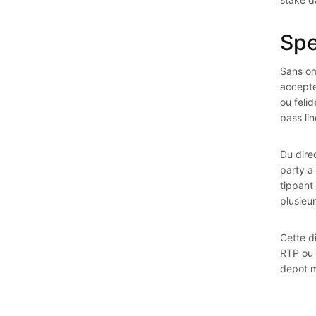
Spe
Sans om
accepte
ou feli
pass li
Du dire
party a
tippant
plusieur
Cette d
RTP ou 
depot m