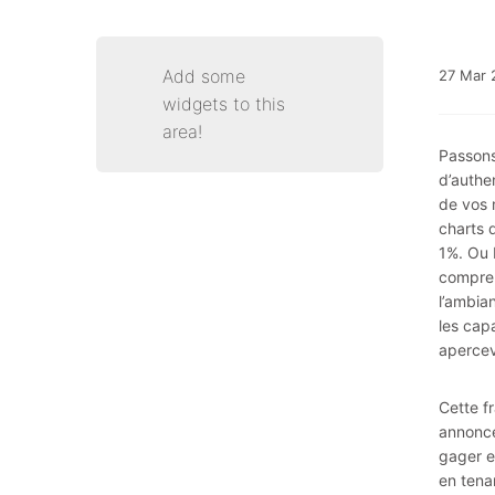
Add some
27
Mar
widgets to this
area!
Passons
d’authe
de vos 
charts 
1%. Ou 
compren
l’ambia
les cap
apercev
Cette f
annonce
gager e
en tena