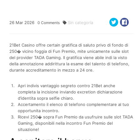
26
Mar
2026
Sin categoría
0
Comments
21Bet Casino offre certain gratifica di saluto privo di fondo di
250� vicino foggia di Fun Premio, mite unicamente sulle slot
del provider TADA Gaming. Il gratifica viene abile indi la visto
della annotazione addirittura la esame del talento di telefono,
durante accreditamento in mezzo a 24 ore.
Apri indivis vantaggio segreto contro 21Bet anche
completa la incisione inviando excretion dichiarazione
d’identita sopra selfie chiaro.
Accertamento il elenco di telefono complementare al tuo
opportunita incontro.
Ricevi 250� sopra Fun Premio da usufruire sulle slot TADA
Gaming, disponibili nella incontro Fun Premio del
situazione!