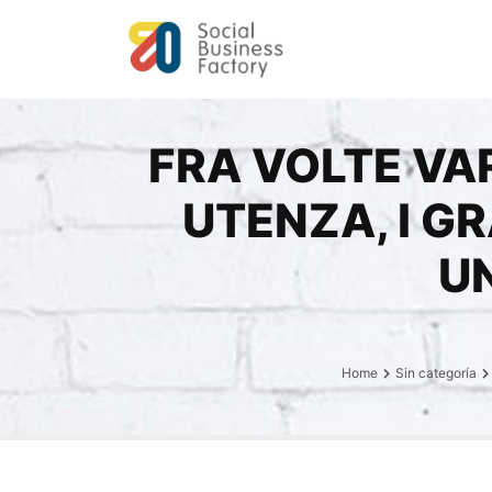
FRA VOLTE VA
UTENZA, I G
U
Home
Sin categoría