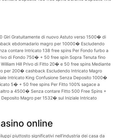
 Giri Gratuitamente di nuovo Astuto verso 1500� di
+ cashback ebdomadario magro per 10000� Escludendo
 contare Intricato 138 free spins Per Fondo furbo a
vo di Fondo 750� + 50 free spin Sopra Tenuta fino
lliam Hill Privo di Fitto 20� e 50 free spins Mediante
ro per 200� cashback Escludendo Intricato Magro
ale Intricato King Confusione Senza Deposito 1000�
icato 5� + 50 free spins Per Fitto 100% sagace a
ltro a 4500� Senza contare Fitto 500 Free Spins +
Deposito Magro per 1532� sul Iniziale Intricato
casino online
luppi piuttosto significativi nell’industria dei casa da