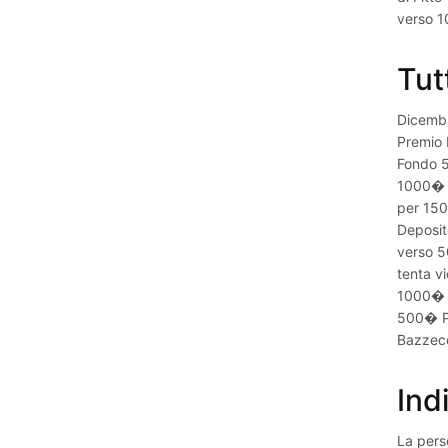
verso 
Tut
Dicembr
Premio 
Fondo 5
1000� I
per 150
Deposit
verso 5
tenta v
1000� A
500� Pe
Bazzeco
Ind
La perso