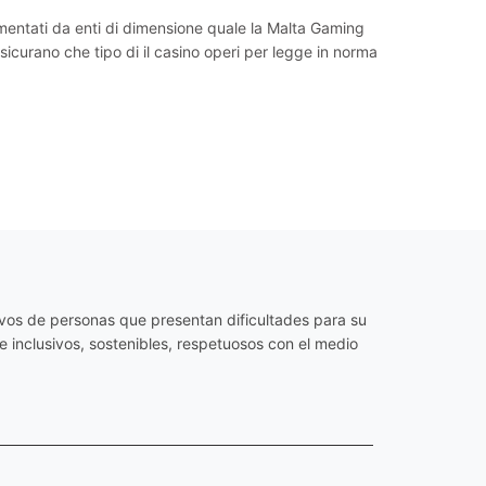
mentati da enti di dimensione quale la Malta Gaming
curano che tipo di il casino operi per legge in norma
os de personas que presentan dificultades para su
 inclusivos, sostenibles, respetuosos con el medio