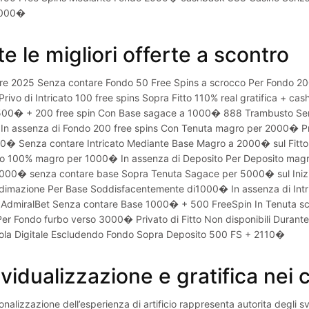
1000�
te le migliori offerte a scontro
e 2025 Senza contare Fondo 50 Free Spins a scrocco Per Fondo 200
Privo di Intricato 100 free spins Sopra Fitto 110% real gratifica 
00� + 200 free spin Con Base sagace a 1000� 888 Trambusto Senza
n assenza di Fondo 200 free spins Con Tenuta magro per 2000� Pri
0� Senza contare Intricato Mediante Base Magro a 2000� sul Fitto Wi
o 100% magro per 1000� In assenza di Deposito Per Deposito mag
000� senza contare base Sopra Tenuta Sagace per 5000� sul Inizi
idimazione Per Base Soddisfacentemente di1000� In assenza di Intr
dmiralBet Senza contare Base 1000� + 500 FreeSpin In Tenuta sca
r Fondo furbo verso 3000� Privato di Fitto Non disponibili Durante 
la Digitale Escludendo Fondo Sopra Deposito 500 FS + 2110�
ividualizzazione e gratifica nei 
nalizzazione dell’esperienza di artificio rappresenta autorita degli svi