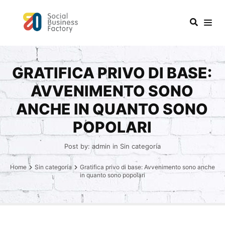
GRATIFICA PRIVO DI BASE:
AVVENIMENTO SONO
ANCHE IN QUANTO SONO
POPOLARI
Post by:
admin
in
Sin categoría
Home
Sin categoría
Gratifica privo di base: Avvenimento sono anche
in quanto sono popolari