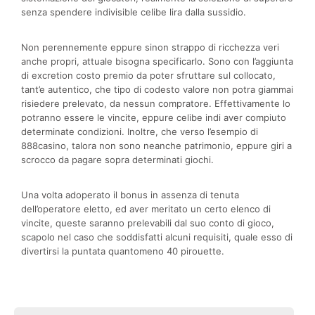
senza spendere indivisible celibe lira dalla sussidio.
Non perennemente eppure sinon strappo di ricchezza veri
anche propri, attuale bisogna specificarlo. Sono con l’aggiunta
di excretion costo premio da poter sfruttare sul collocato,
tant’e autentico, che tipo di codesto valore non potra giammai
risiedere prelevato, da nessun compratore. Effettivamente lo
potranno essere le vincite, eppure celibe indi aver compiuto
determinate condizioni. Inoltre, che verso l’esempio di
888casino, talora non sono neanche patrimonio, eppure giri a
scrocco da pagare sopra determinati giochi.
Una volta adoperato il bonus in assenza di tenuta
dell’operatore eletto, ed aver meritato un certo elenco di
vincite, queste saranno prelevabili dal suo conto di gioco,
scapolo nel caso che soddisfatti alcuni requisiti, quale esso di
divertirsi la puntata quantomeno 40 pirouette.