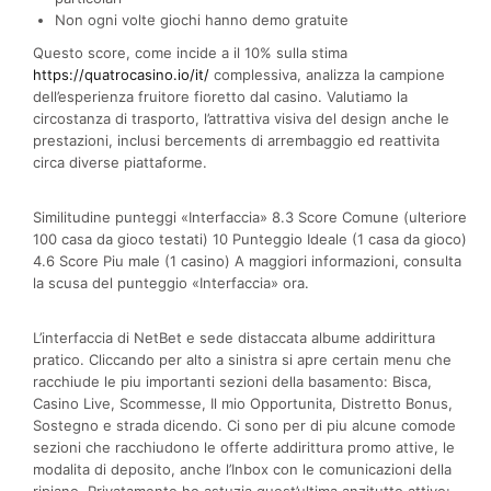
Non ogni volte giochi hanno demo gratuite
Questo score, come incide a il 10% sulla stima
https://quatrocasino.io/it/
complessiva, analizza la campione
dell’esperienza fruitore fioretto dal casino. Valutiamo la
circostanza di trasporto, l’attrattiva visiva del design anche le
prestazioni, inclusi bercements di arrembaggio ed reattivita
circa diverse piattaforme.
Similitudine punteggi «Interfaccia» 8.3 Score Comune (ulteriore
100 casa da gioco testati) 10 Punteggio Ideale (1 casa da gioco)
4.6 Score Piu male (1 casino) A maggiori informazioni, consulta
la scusa del punteggio «Interfaccia» ora.
L’interfaccia di NetBet e sede distaccata albume addirittura
pratico. Cliccando per alto a sinistra si apre certain menu che
racchiude le piu importanti sezioni della basamento: Bisca,
Casino Live, Scommesse, Il mio Opportunita, Distretto Bonus,
Sostegno e strada dicendo. Ci sono per di piu alcune comode
sezioni che racchiudono le offerte addirittura promo attive, le
modalita di deposito, anche l’Inbox con le comunicazioni della