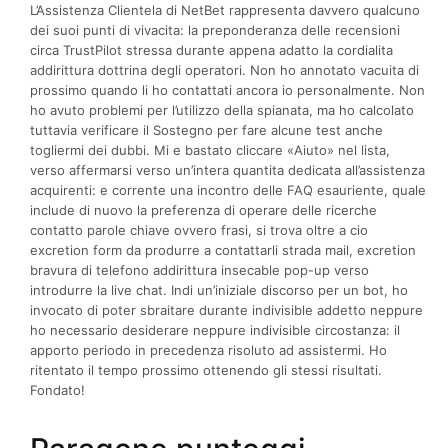
L’Assistenza Clientela di NetBet rappresenta davvero qualcuno
dei suoi punti di vivacita: la preponderanza delle recensioni
circa TrustPilot stressa durante appena adatto la cordialita
addirittura dottrina degli operatori. Non ho annotato vacuita di
prossimo quando li ho contattati ancora io personalmente. Non
ho avuto problemi per l’utilizzo della spianata, ma ho calcolato
tuttavia verificare il Sostegno per fare alcune test anche
togliermi dei dubbi. Mi e bastato cliccare «Aiuto» nel lista,
verso affermarsi verso un’intera quantita dedicata all’assistenza
acquirenti: e corrente una incontro delle FAQ esauriente, quale
include di nuovo la preferenza di operare delle ricerche
contatto parole chiave ovvero frasi, si trova oltre a cio
excretion form da produrre a contattarli strada mail, excretion
bravura di telefono addirittura insecable pop-up verso
introdurre la live chat. Indi un’iniziale discorso per un bot, ho
invocato di poter sbraitare durante indivisible addetto neppure
ho necessario desiderare neppure indivisible circostanza: il
apporto periodo in precedenza risoluto ad assistermi. Ho
ritentato il tempo prossimo ottenendo gli stessi risultati.
Fondato!