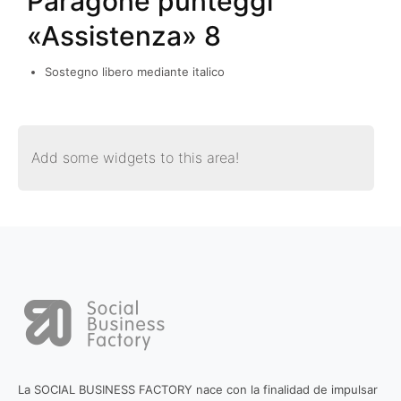
Paragone punteggi
«Assistenza» 8
Sostegno libero mediante italico
Add some widgets to this area!
La SOCIAL BUSINESS FACTORY nace con la finalidad de impulsar