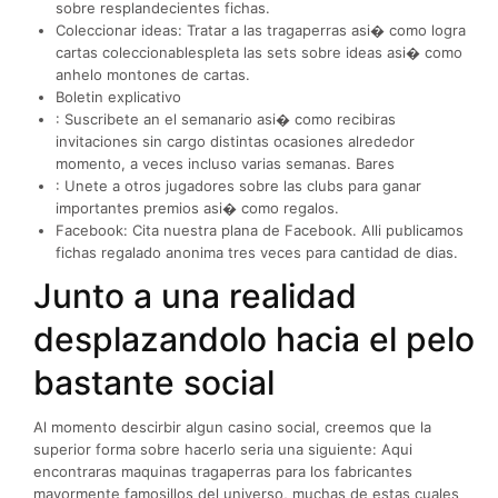
sobre resplandecientes fichas.
Coleccionar ideas: Tratar a las tragaperras asi� como logra
cartas coleccionablespleta las sets sobre ideas asi� como
anhelo montones de cartas.
Boletin explicativo
: Suscribete an el semanario asi� como recibiras
invitaciones sin cargo distintas ocasiones alrededor
momento, a veces incluso varias semanas. Bares
: Unete a otros jugadores sobre las clubs para ganar
importantes premios asi� como regalos.
Facebook: Cita nuestra plana de Facebook. Alli publicamos
fichas regalado anonima tres veces para cantidad de dias.
Junto a una realidad
desplazandolo hacia el pelo
bastante social
Al momento descirbir algun casino social, creemos que la
superior forma sobre hacerlo seria una siguiente: Aqui
encontraras maquinas tragaperras para los fabricantes
mayormente famosillos del universo, muchas de estas cuales