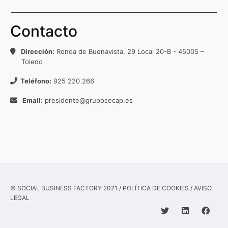
Contacto
Dirección:
Ronda de Buenavista, 29 Local 20-B - 45005 –
Toledo
Teléfono:
925 220 266
Email:
presidente@grupocecap.es
© SOCIAL BUSINESS FACTORY 2021 /
POLÍTICA DE COOKIES
/
AVISO
LEGAL