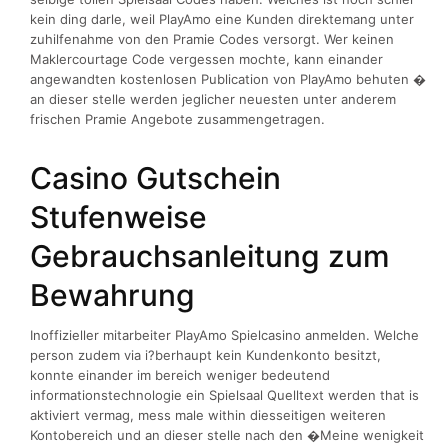
kein ding darle, weil PlayAmo eine Kunden direktemang unter
zuhilfenahme von den Pramie Codes versorgt. Wer keinen
Maklercourtage Code vergessen mochte, kann einander
angewandten kostenlosen Publication von PlayAmo behuten �
an dieser stelle werden jeglicher neuesten unter anderem
frischen Pramie Angebote zusammengetragen.
Casino Gutschein
Stufenweise
Gebrauchsanleitung zum
Bewahrung
Inoffizieller mitarbeiter PlayAmo Spielcasino anmelden. Welche
person zudem via i?berhaupt kein Kundenkonto besitzt,
konnte einander im bereich weniger bedeutend
informationstechnologie ein Spielsaal Quelltext werden that is
aktiviert vermag, mess male within diesseitigen weiteren
Kontobereich und an dieser stelle nach den �Meine wenigkeit