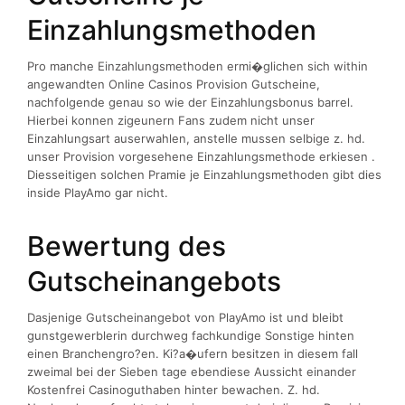
Einzahlungsmethoden
Pro manche Einzahlungsmethoden ermi�glichen sich within
angewandten Online Casinos Provision Gutscheine,
nachfolgende genau so wie der Einzahlungsbonus barrel.
Hierbei konnen zigeunern Fans zudem nicht unser
Einzahlungsart auserwahlen, anstelle mussen selbige z. hd.
unser Provision vorgesehene Einzahlungsmethode erkiesen .
Diesseitigen solchen Pramie je Einzahlungsmethoden gibt dies
inside PlayAmo gar nicht.
Bewertung des
Gutscheinangebots
Dasjenige Gutscheinangebot von PlayAmo ist und bleibt
gunstgewerblerin durchweg fachkundige Sonstige hinten
einen Branchengro?en. Ki?a�ufern besitzen in diesem fall
zweimal bei der Sieben tage ebendiese Aussicht einander
Kostenfrei Casinoguthaben hinter bewachen. Z. hd.