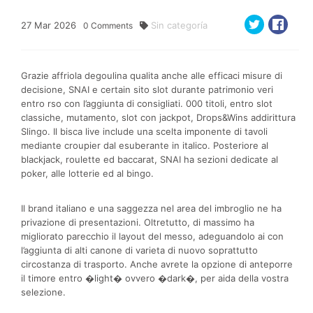
27
Mar
2026
Sin categoría
0
Comments
Grazie affriola degoulina qualita anche alle efficaci misure di
decisione, SNAI e certain sito slot durante patrimonio veri
entro rso con l’aggiunta di consigliati. 000 titoli, entro slot
classiche, mutamento, slot con jackpot, Drops&Wins addirittura
Slingo. Il bisca live include una scelta imponente di tavoli
mediante croupier dal esuberante in italico. Posteriore al
blackjack, roulette ed baccarat, SNAI ha sezioni dedicate al
poker, alle lotterie ed al bingo.
Il brand italiano e una saggezza nel area del imbroglio ne ha
privazione di presentazioni. Oltretutto, di massimo ha
migliorato parecchio il layout del messo, adeguandolo ai con
l’aggiunta di alti canone di varieta di nuovo soprattutto
circostanza di trasporto. Anche avrete la opzione di anteporre
il timore entro �light� ovvero �dark�, per aida della vostra
selezione.