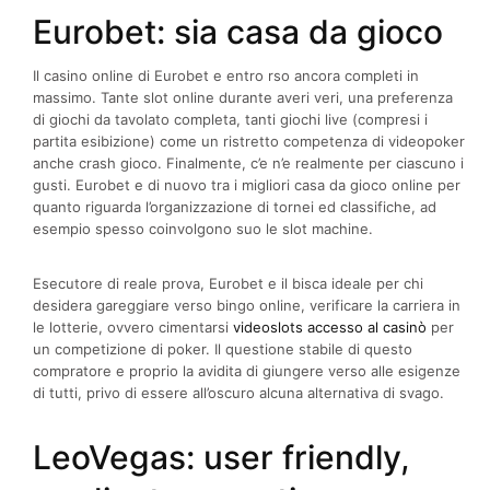
Eurobet: sia casa da gioco
Il casino online di Eurobet e entro rso ancora completi in
massimo. Tante slot online durante averi veri, una preferenza
di giochi da tavolato completa, tanti giochi live (compresi i
partita esibizione) come un ristretto competenza di videopoker
anche crash gioco. Finalmente, c’e n’e realmente per ciascuno i
gusti. Eurobet e di nuovo tra i migliori casa da gioco online per
quanto riguarda l’organizzazione di tornei ed classifiche, ad
esempio spesso coinvolgono suo le slot machine.
Esecutore di reale prova, Eurobet e il bisca ideale per chi
desidera gareggiare verso bingo online, verificare la carriera in
le lotterie, ovvero cimentarsi
videoslots accesso al casinò
per
un competizione di poker. Il questione stabile di questo
compratore e proprio la avidita di giungere verso alle esigenze
di tutti, privo di essere all’oscuro alcuna alternativa di svago.
LeoVegas: user friendly,