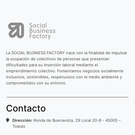
La SOCIAL BUSINESS FACTORY nace con la finalidad de impulsar
la ocupación de colectivos de personas que presentan
dificultades para su inserción laboral mediante el
emprendimiento colectivo. Fomentamos negocios socialmente
inclusivos, sostenibles, respetuosos con el medio ambiente y
comprometidos con su entorno.
Contacto
Dirección:
Ronda de Buenavista, 29 Local 20-B - 45005 –
Toledo