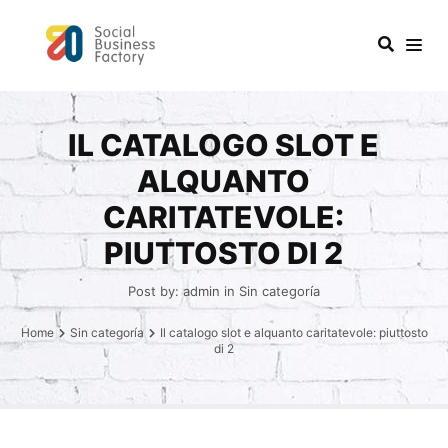
IL CATALOGO SLOT E
ALQUANTO
CARITATEVOLE:
PIUTTOSTO DI 2
Post by:
admin
in
Sin categoría
Home
Sin categoría
Il catalogo slot e alquanto caritatevole: piuttosto
di 2