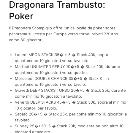
Dragonara Trambusto:
Poker
Il Dragonara Scompiglio offre l’unica locale da poker sopra
panorama sul costa per Europa verso tornei privati ??furbo
verso 80 giocatori.
Lunedi MEGA STACK 35� + 5 � Stack 40K, sopra
quantomeno 10 giocatori verso tavolato.
Martedi UNLIMITED REBUY 10�+5 � Stack 10K, durante
quantomeno 10 giocatori verso quadro.
Mercoledi DOUBLE CHANCE 35�+5 � Stack K , in
quantomeno 10 giocatori verso tavolo.
Giovedi DEEP STACKS TURBO 20�+5 � Stack 25k, durante
come minimo 10 giocatori a tavolato.
Venerdi DEEP STACKS 45�+5 � Stack 30k, sopra al minimo
10 giocatori per tavolo.
Sabato 20�+5 � Stack 25k, per come minimo 10 giocatori a
tavolato.
Sunday 25�+20+5 � Stack 20k, mediante se non altro 10
giocatori a tavolato.