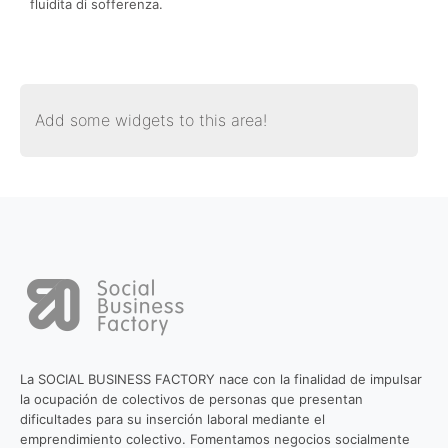
fluidita di sofferenza.
Add some widgets to this area!
La SOCIAL BUSINESS FACTORY nace con la finalidad de impulsar
la ocupación de colectivos de personas que presentan
dificultades para su inserción laboral mediante el
emprendimiento colectivo. Fomentamos negocios socialmente