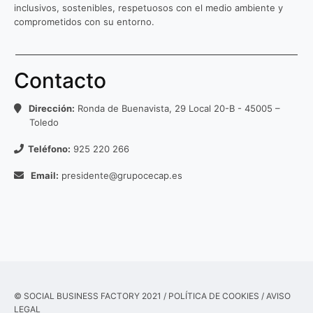
inclusivos, sostenibles, respetuosos con el medio ambiente y
comprometidos con su entorno.
Contacto
Dirección:
Ronda de Buenavista, 29 Local 20-B - 45005 –
Toledo
Teléfono:
925 220 266
Email:
presidente@grupocecap.es
© SOCIAL BUSINESS FACTORY 2021 /
POLÍTICA DE COOKIES
/
AVISO
LEGAL