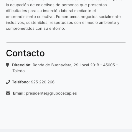
la ocupación de colectivos de personas que presentan
dificultades para su inserción laboral mediante el
emprendimiento colectivo. Fomentamos negocios socialmente
inclusivos, sostenibles, respetuosos con el medio ambiente y
comprometidos con su entorno.
Contacto
Dirección:
Ronda de Buenavista, 29 Local 20-B - 45005 –
Toledo
Teléfono:
925 220 266
Email:
presidente@grupocecap.es