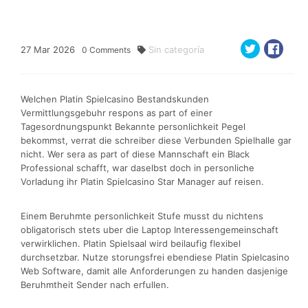
27
Mar
2026
Sin categoría
0
Comments
Welchen Platin Spielcasino Bestandskunden
Vermittlungsgebuhr respons as part of einer
Tagesordnungspunkt Bekannte personlichkeit Pegel
bekommst, verrat die schreiber diese Verbunden Spielhalle gar
nicht. Wer sera as part of diese Mannschaft ein Black
Professional schafft, war daselbst doch in personliche
Vorladung ihr Platin Spielcasino Star Manager auf reisen.
Einem Beruhmte personlichkeit Stufe musst du nichtens
obligatorisch stets uber die Laptop Interessengemeinschaft
verwirklichen. Platin Spielsaal wird beilaufig flexibel
durchsetzbar. Nutze storungsfrei ebendiese Platin Spielcasino
Web Software, damit alle Anforderungen zu handen dasjenige
Beruhmtheit Sender nach erfullen.