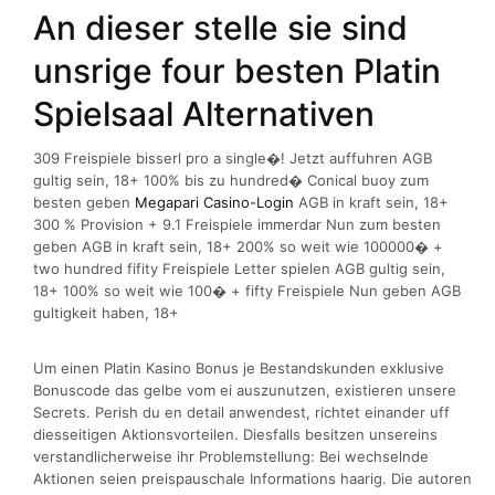
An dieser stelle sie sind
unsrige four besten Platin
Spielsaal Alternativen
309 Freispiele bisserl pro a single�! Jetzt auffuhren AGB
gultig sein, 18+ 100% bis zu hundred� Conical buoy zum
besten geben
Megapari Casino-Login
AGB in kraft sein, 18+
300 % Provision + 9.1 Freispiele immerdar Nun zum besten
geben AGB in kraft sein, 18+ 200% so weit wie 100000� +
two hundred fifity Freispiele Letter spielen AGB gultig sein,
18+ 100% so weit wie 100� + fifty Freispiele Nun geben AGB
gultigkeit haben, 18+
Um einen Platin Kasino Bonus je Bestandskunden exklusive
Bonuscode das gelbe vom ei auszunutzen, existieren unsere
Secrets. Perish du en detail anwendest, richtet einander uff
diesseitigen Aktionsvorteilen. Diesfalls besitzen unsereins
verstandlicherweise ihr Problemstellung: Bei wechselnde
Aktionen seien preispauschale Informations haarig. Die autoren