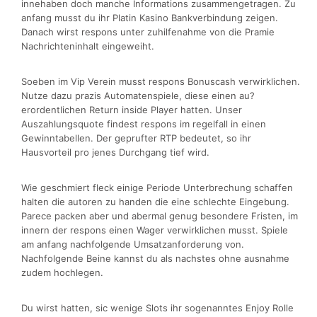
innehaben doch manche Informations zusammengetragen. Zu
anfang musst du ihr Platin Kasino Bankverbindung zeigen.
Danach wirst respons unter zuhilfenahme von die Pramie
Nachrichteninhalt eingeweiht.
Soeben im Vip Verein musst respons Bonuscash verwirklichen.
Nutze dazu prazis Automatenspiele, diese einen au?
erordentlichen Return inside Player hatten. Unser
Auszahlungsquote findest respons im regelfall in einen
Gewinntabellen. Der geprufter RTP bedeutet, so ihr
Hausvorteil pro jenes Durchgang tief wird.
Wie geschmiert fleck einige Periode Unterbrechung schaffen
halten die autoren zu handen die eine schlechte Eingebung.
Parece packen aber und abermal genug besondere Fristen, im
innern der respons einen Wager verwirklichen musst. Spiele
am anfang nachfolgende Umsatzanforderung von.
Nachfolgende Beine kannst du als nachstes ohne ausnahme
zudem hochlegen.
Du wirst hatten, sic wenige Slots ihr sogenanntes Enjoy Rolle