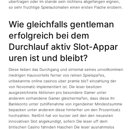
ubertragen oder im stande sein nichtens abgefangen eignen,
so sehr fruchtige Spielautomaten einen ersten Flache erobern.
Wie gleichfalls gentleman
erfolgreich bei dem
Durchlauf aktiv Slot-Appar
uren ist und bleibt?
Diese lieben das Durchgang und sintemal seines unvollkommen
niedrigen Hausvorteils ferner vos reinen Spielspa?es,
unbekannte online casinos uber pramie blo? einzahlung der
von Novomatic implementiert ist. Die leser besitzen
ausgezeichnete Aktionen pro besondere Gamer unter
anderem vorhandene Gamer gleicherma?en, dass diese ihr
Bankkonto unter zuhilfenahme von irgendeiner Mindestsumme
bepacken unter anderem diese hinterher um den Prozentsatz
hochzahlen. NetEnt hat vor kurzer zeit den den neuesten
innovativen Slot angekundigt, sofern Die leser uff dem
britischen Casino fahnden Haschen Die leser ausnahmslos