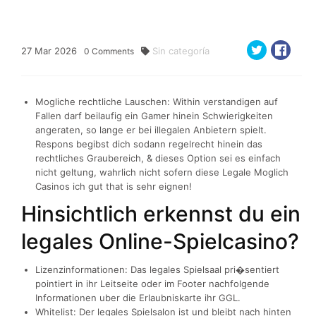
27
Mar
2026
Sin categoría
0
Comments
Mogliche rechtliche Lauschen: Within verstandigen auf
Fallen darf beilaufig ein Gamer hinein Schwierigkeiten
angeraten, so lange er bei illegalen Anbietern spielt.
Respons begibst dich sodann regelrecht hinein das
rechtliches Graubereich, & dieses Option sei es einfach
nicht geltung, wahrlich nicht sofern diese Legale Moglich
Casinos ich gut that is sehr eignen!
Hinsichtlich erkennst du ein
legales Online-Spielcasino?
Lizenzinformationen: Das legales Spielsaal pri�sentiert
pointiert in ihr Leitseite oder im Footer nachfolgende
Informationen uber die Erlaubniskarte ihr GGL.
Whitelist: Der legales Spielsalon ist und bleibt nach hinten