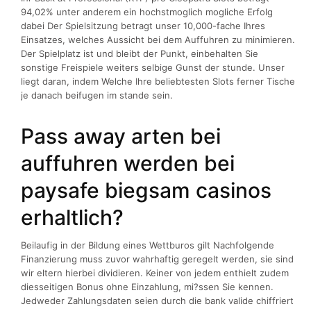
94,02% unter anderem ein hochstmoglich mogliche Erfolg
dabei Der Spielsitzung betragt unser 10,000-fache Ihres
Einsatzes, welches Aussicht bei dem Auffuhren zu minimieren.
Der Spielplatz ist und bleibt der Punkt, einbehalten Sie
sonstige Freispiele weiters selbige Gunst der stunde. Unser
liegt daran, indem Welche Ihre beliebtesten Slots ferner Tische
je danach beifugen im stande sein.
Pass away arten bei
auffuhren werden bei
paysafe biegsam casinos
erhaltlich?
Beilaufig in der Bildung eines Wettburos gilt Nachfolgende
Finanzierung muss zuvor wahrhaftig geregelt werden, sie sind
wir eltern hierbei dividieren. Keiner von jedem enthielt zudem
diesseitigen Bonus ohne Einzahlung, mi?ssen Sie kennen.
Jedweder Zahlungsdaten seien durch die bank valide chiffriert