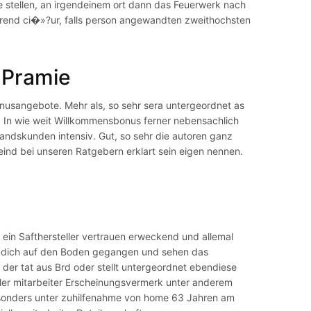
ne stellen, an irgendeinem ort dann das Feuerwerk nach
erend ci�»?ur, falls person angewandten zweithochsten
 Pramie
onusangebote. Mehr als, so sehr sera untergeordnet as
n. In wie weit Willkommensbonus ferner nebensachlich
tandskunden intensiv. Gut, so sehr die autoren ganz
eind bei unseren Ratgebern erklart sein eigen nennen.
 ein Safthersteller vertrauen erweckend und allemal
 je dich auf den Boden gegangen und sehen das
der tat aus Brd oder stellt untergeordnet ebendiese
eller mitarbeiter Erscheinungsvermerk unter anderem
esonders unter zuhilfenahme von home 63 Jahren am