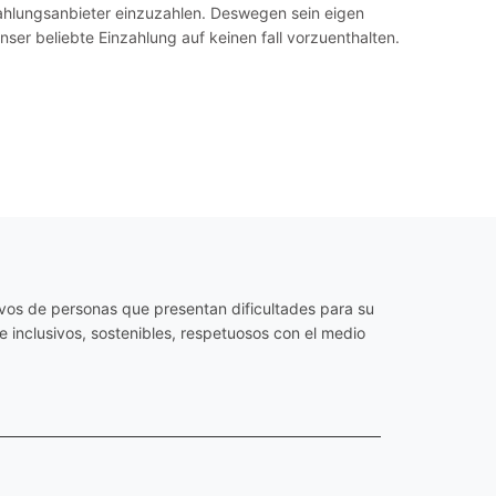
ahlungsanbieter einzuzahlen. Deswegen sein eigen
nser beliebte Einzahlung auf keinen fall vorzuenthalten.
os de personas que presentan dificultades para su
 inclusivos, sostenibles, respetuosos con el medio