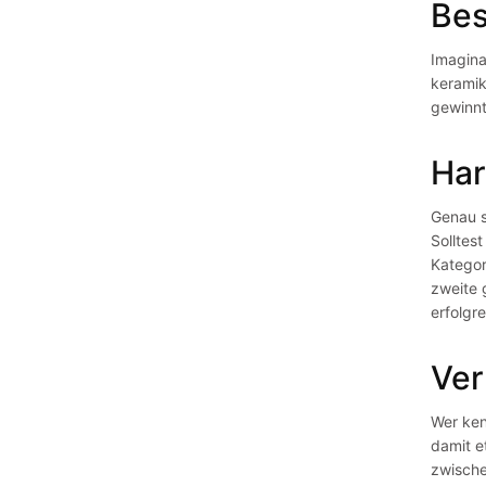
Bes
Imagina
keramik
gewinnt
Har
Genau s
Solltes
Kategor
zweite 
erfolgr
Ver
Wer ken
damit e
zwische