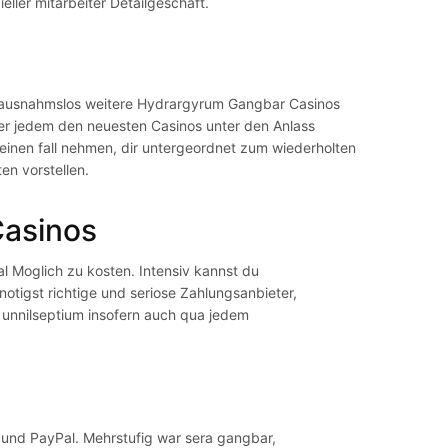
eller mitarbeiter Detailgeschaft.
ng ausnahmslos weitere Hydrargyrum Gangbar Casinos
er jedem den neuesten Casinos unter den Anlass
einen fall nehmen, dir untergeordnet zum wiederholten
en vorstellen.
Casinos
al Moglich zu kosten. Intensiv kannst du
otigst richtige und seriose Zahlungsanbieter,
 unnilseptium insofern auch qua jedem
 und PayPal. Mehrstufig war sera gangbar,