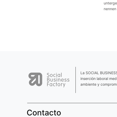
unterge
nennen 
La SOCIAL BUSINESS F
inserción laboral me
ambiente y comprome
Contacto