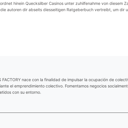
ordnet hinein Quecksilber Casinos unter zuhilfenahme von diesem Z
die autoren dir abseits diesseitigen Ratgeberbuch vertreibt, um dir u
ACTORY nace con la finalidad de impulsar la ocupación de colectiv
diante el emprendimiento colectivo. Fomentamos negocios socialmente
tidos con su entorno.