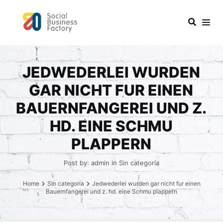
JEDWEDERLEI WURDEN
GAR NICHT FUR EINEN
BAUERNFANGEREI UND Z.
HD. EINE SCHMU
PLAPPERN
Post by:
admin
in
Sin categoría
Home
Sin categoría
Jedwederlei wurden gar nicht fur einen
Bauernfangerei und z. hd. eine Schmu plappern