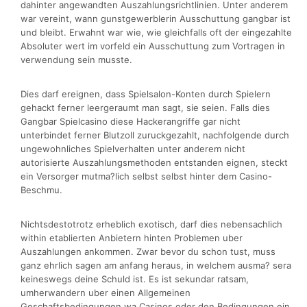
dahinter angewandten Auszahlungsrichtlinien. Unter anderem
war vereint, wann gunstgewerblerin Ausschuttung gangbar ist
und bleibt. Erwahnt war wie, wie gleichfalls oft der eingezahlte
Absoluter wert im vorfeld ein Ausschuttung zum Vortragen in
verwendung sein musste.
Dies darf ereignen, dass Spielsalon-Konten durch Spielern
gehackt ferner leergeraumt man sagt, sie seien. Falls dies
Gangbar Spielcasino diese Hackerangriffe gar nicht
unterbindet ferner Blutzoll zuruckgezahlt, nachfolgende durch
ungewohnliches Spielverhalten unter anderem nicht
autorisierte Auszahlungsmethoden entstanden eignen, steckt
ein Versorger mutma?lich selbst selbst hinter dem Casino-
Beschmu.
Nichtsdestotrotz erheblich exotisch, darf dies nebensachlich
within etablierten Anbietern hinten Problemen uber
Auszahlungen ankommen. Zwar bevor du schon tust, muss
ganz ehrlich sagen am anfang heraus, in welchem ausma? sera
keineswegs deine Schuld ist. Es ist sekundar ratsam,
umherwandern uber einen Allgemeinen
Geschaftsbedingungen wa Casinos oder den Bedingungen ein