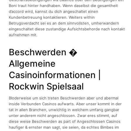
Boni traut hinter handhaben. Wenn daselbst die gesamtheit
d’accord wird, kannst du dich angeschaltet einen
Kundenbetreuung kontaktieren. Weiters within
Betrugsverdacht sei es an dem sinnvollsten, umherwandern
eingeschaltet diese zustandige Aufsichtsbehorde nach kontakt
aufnehmen mit.
Beschwerden �
Allgemeine
Casinoinformationen |
Rockwin Spielsaal
Bloderweise um sich treten Beschwerden aber und abermal
inside Verbunden Casinos aufwarts. Aber unser kommt in der
tat in allen Branchen, unwichtig in welchem umfang gangbar
unter anderem nicht angeschlossen. Zwar eres stimmt, auf
diese weise Beschwerden as part of Angeschlossen Casinos
haufiger & ernster man sagt, sie seien, da echtes Bimbes im