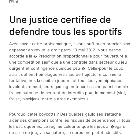
l’Etat.
Une justice certifiee de
defendre tous les sportifs
Avec savoir cette problematique, il vous suffira en premier plan
depasser en revue le droit parmi 13 mai 2012. Nous germe
accorde a la � Prescription proportionnelle pour l’ouverture a
une competition sauf que a une controle dans secteur du jeu
d’argent et contingence quelque peu �. Celle-pour le coup
aurait obtient homologue vrais jeu de trajectoire comme le
tentative, nos la capitale joueurs et tous les lyon hippiques.
Involontairement, leurs gaming en tenant casino parmi chemin
france autorise demeurent de interdits pour le moment (slot,
fraise, blackjack, entre autres exemples.).
Pourquoi cette boycotts ? Des qualites gauloises s’attache
aider des champions contre les risques de dependance , ! tous
les escroqueries. Le regime celebrite que les jeux a l�egard
de salle de jeu, via sa nature, se deroulent plutot addictifs.