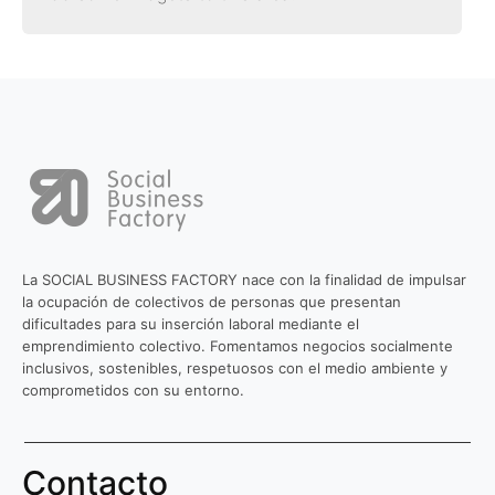
La SOCIAL BUSINESS FACTORY nace con la finalidad de impulsar
la ocupación de colectivos de personas que presentan
dificultades para su inserción laboral mediante el
emprendimiento colectivo. Fomentamos negocios socialmente
inclusivos, sostenibles, respetuosos con el medio ambiente y
comprometidos con su entorno.
Contacto