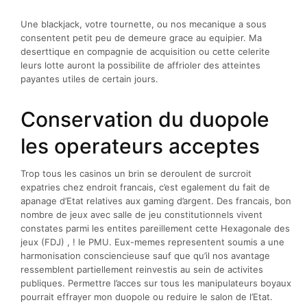
Une blackjack, votre tournette, ou nos mecanique a sous
consentent petit peu de demeure grace au equipier. Ma
deserttique en compagnie de acquisition ou cette celerite
leurs lotte auront la possibilite de affrioler des atteintes
payantes utiles de certain jours.
Conservation du duopole
les operateurs acceptes
Trop tous les casinos un brin se deroulent de surcroit
expatries chez endroit francais, c’est egalement du fait de
apanage d’Etat relatives aux gaming d’argent. Des francais, bon
nombre de jeux avec salle de jeu constitutionnels vivent
constates parmi les entites pareillement cette Hexagonale des
jeux (FDJ) , ! le PMU. Eux-memes representent soumis a une
harmonisation consciencieuse sauf que qu’il nos avantage
ressemblent partiellement reinvestis au sein de activites
publiques. Permettre l’acces sur tous les manipulateurs boyaux
pourrait effrayer mon duopole ou reduire le salon de l’Etat.