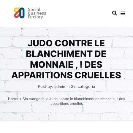
JUDO CONTRE LE
BLANCHIMENT DE
MONNAIE , ! DES
APPARITIONS CRUELLES
Post by:
admin
in
Sin categoría
Home
Sin categoría
Judo contre le blanchiment de monnaie , ! des
apparitions cruelles