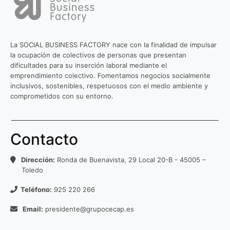
La SOCIAL BUSINESS FACTORY nace con la finalidad de impulsar
la ocupación de colectivos de personas que presentan
dificultades para su inserción laboral mediante el
emprendimiento colectivo. Fomentamos negocios socialmente
inclusivos, sostenibles, respetuosos con el medio ambiente y
comprometidos con su entorno.
Contacto
Dirección:
Ronda de Buenavista, 29 Local 20-B - 45005 –
Toledo
Teléfono:
925 220 266
Email:
presidente@grupocecap.es