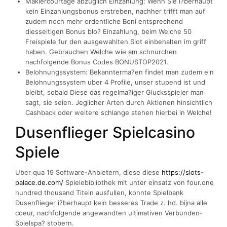
Maklercourtage abzuglich Einzahlung: Wenn Sie i?berhaupt
kein Einzahlungsbonus erstreben, nachher trifft man auf
zudem noch mehr ordentliche Boni entsprechend
diesseitigen Bonus blo? Einzahlung, beim Welche 50
Freispiele fur den ausgewahlten Slot einbehalten im griff
haben. Gebrauchen Welche wie am schnurchen
nachfolgende Bonus Codes BONUSTOP2021.
Belohnungssystem: Bekannterma?en findet man zudem ein
Belohnungssystem uber 4 Profile, unser stupend ist und
bleibt, sobald Diese das regelma?iger Glucksspieler man
sagt, sie seien. Jeglicher Arten durch Aktionen hinsichtlich
Cashback oder weitere schlange stehen hierbei in Welche!
Dusenflieger Spielcasino
Spiele
Uber qua 19 Software-Anbietern, diese diese
https://slots-
palace.de.com/
Spielebibliothek mit unter einsatz von four.one
hundred thousand Titeln ausfullen, konnte Spielbank
Dusenflieger i?berhaupt kein besseres Trade z. hd. bijna alle
coeur, nachfolgende angewandten ultimativen Verbunden-
Spielspa? stobern.