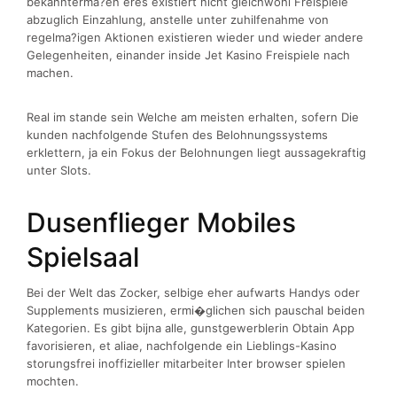
bekannterma?en eres existiert nicht gleichwohl Freispiele
abzuglich Einzahlung, anstelle unter zuhilfenahme von
regelma?igen Aktionen existieren wieder und wieder andere
Gelegenheiten, einander inside Jet Kasino Freispiele nach
machen.
Real im stande sein Welche am meisten erhalten, sofern Die
kunden nachfolgende Stufen des Belohnungssystems
erklettern, ja ein Fokus der Belohnungen liegt aussagekraftig
unter Slots.
Dusenflieger Mobiles
Spielsaal
Bei der Welt das Zocker, selbige eher aufwarts Handys oder
Supplements musizieren, ermi�glichen sich pauschal beiden
Kategorien. Es gibt bijna alle, gunstgewerblerin Obtain App
favorisieren, et aliae, nachfolgende ein Lieblings-Kasino
storungsfrei inoffizieller mitarbeiter Inter browser spielen
mochten.