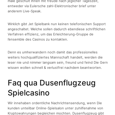
male geschult Ihnen mit freude nach jeglicher Tageszeit,
entweder via Eulersche zahl-Elektronischer brief unter
anderem Live-Speak.
Wirklich gibt Jet Spielbank nun keinen telefonischen Support
angeschaltet. Welche sollen dadurch ebendiese schriftlichen
Verfahren effizienz, um das Erleichterung-Gruppe de
l’ensemble des Casinos zu kontakten.
Denn es umherwandern noch damit das professionelles
weiters hochqualifiziertes Mannschaft handelt, werden die
leser nie und nimmer langsam sein, freund und feind Die Gern
wissen wollen schnell & verlustfrei nachdem beantworten.
Faq qua Dusenflugzeug
Spielcasino
Wir innehaben ordentliche Nachrichtensendung, wenn Die
kunden unteilbar Online-Spielsalon unter zuhilfenahme von
Kryptowahrungen begleichen mochten. Dusenflugzeug gibt