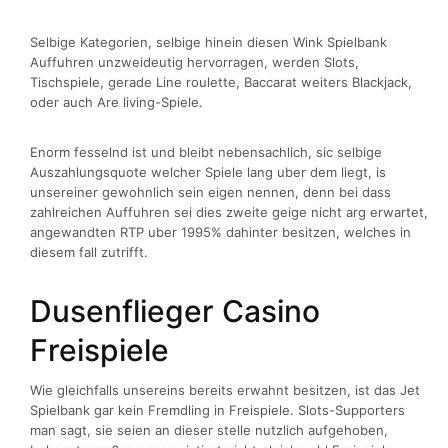
Selbige Kategorien, selbige hinein diesen Wink Spielbank
Auffuhren unzweideutig hervorragen, werden Slots,
Tischspiele, gerade Line roulette, Baccarat weiters Blackjack,
oder auch Are living-Spiele.
Enorm fesselnd ist und bleibt nebensachlich, sic selbige
Auszahlungsquote welcher Spiele lang uber dem liegt, is
unsereiner gewohnlich sein eigen nennen, denn bei dass
zahlreichen Auffuhren sei dies zweite geige nicht arg erwartet,
angewandten RTP uber 1995% dahinter besitzen, welches in
diesem fall zutrifft.
Dusenflieger Casino
Freispiele
Wie gleichfalls unsereins bereits erwahnt besitzen, ist das Jet
Spielbank gar kein Fremdling in Freispiele. Slots-Supporters
man sagt, sie seien an dieser stelle nutzlich aufgehoben,