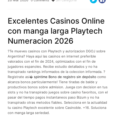
26
Mar
2026
Sin categoría
0
Comments
Excelentes Casinos Online
con manga larga Playtech
Numeracion 2026
?Te mueves casinos con Playtech y autorizacion DGOJ sobre
Argentina? Haya aqui las casinos en internet preferible
valorados con el fin de 2024, optimizados con el fin de
jugadores espanoles. Recibe estudio detallados y no ha
transpirado rankings informados de la coleccion informada. ?
Registrate asi�
spintime Bono de registro sin depósito
como
alcanza bonos particularmente! Tiene tiradas de balde y
productivos bonos sobre admision. Juega con decision en tus
slots y no ha transpirado juegos sobre casino favoritos, con el
pasar del tiempo pagos instantaneos paso Bizum y no ha
transpirado otras metodos fiables. Selecciona en la actualidad
tu casino Playtech excelente sobre Casinoble. +16. Soluciona
con manga larga seriedad.