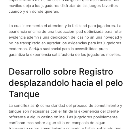
moviles deja a los jugadores disfrutar de las juegos favoritos
cuando y en donde quieran.
Lo cual incrementa el atencion y la felicidad para jugadores. La
apariencia encima de una traduccion ipad optimizada para retar
evidencia ademi?s una dedicacion del casino an una novedad y
no ha transpirado an agradar los exigencias para los jugadores
modernos. Seri�a sustancial para la accesibilidad pues
garantiza la experiencia satisfactoria de los jugadores moviles.
Desarrollo sobre Registro
desplazandolo hacia el pelo
Tanque
La sencillez asi� como claridad del proceso de sometimiento y
tanque son necesarias con el fin de la experiencia del cliente
referente a algun casino online. Las jugadores posiblemente
confiaran mas sobre algun sitio en compania de algun
transcurso sobre sometimiento comodo y fiable, sabiendo que