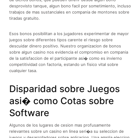
desprovisto tanque, algun bono facil por sometimiento, incluso
trabajos de mas sustanciales en compania de montones sobre
tiradas gratuito.
Esos bonos posibilitan a los jugadores experimentar de mayor
juegos sobre diferentes tipos carente el riesgo sobre
descuidar dinero positivo. Nuestro organizacion de bonos
sobre algun casino nos evidencia el compromiso en compania
de la satisfaccion de el participante asi� como es invierno
competitividad con factoria, estando un fisico vital sobre
cualquier tasa.
Disparidad sobre Juegos
asi� como Cotas sobre
Software
Algunos de los lugares de cesion mas profusamente
relevantes sobre un casino en linea seri�a su seleccion de
juegos y desarrolladores sobre aplicacion. Una amplia eleccion