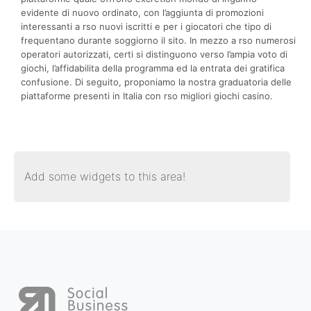
evidente di nuovo ordinato, con l’aggiunta di promozioni
interessanti a rso nuovi iscritti e per i giocatori che tipo di
frequentano durante soggiorno il sito. In mezzo a rso numerosi
operatori autorizzati, certi si distinguono verso l’ampia voto di
giochi, l’affidabilita della programma ed la entrata dei gratifica
confusione. Di seguito, proponiamo la nostra graduatoria delle
piattaforme presenti in Italia con rso migliori giochi casino.
Add some widgets to this area!