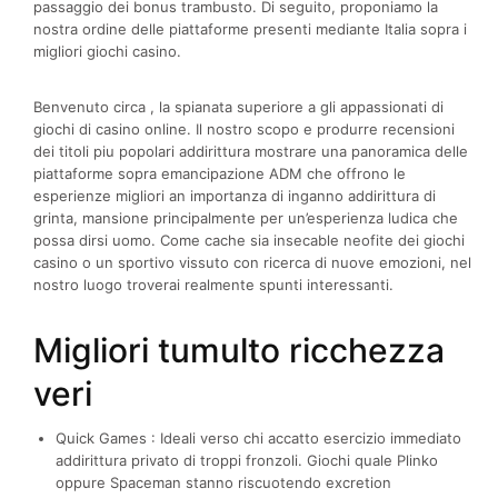
passaggio dei bonus trambusto. Di seguito, proponiamo la
nostra ordine delle piattaforme presenti mediante Italia sopra i
migliori giochi casino.
Benvenuto circa , la spianata superiore a gli appassionati di
giochi di casino online. Il nostro scopo e produrre recensioni
dei titoli piu popolari addirittura mostrare una panoramica delle
piattaforme sopra emancipazione ADM che offrono le
esperienze migliori an importanza di inganno addirittura di
grinta, mansione principalmente per un’esperienza ludica che
possa dirsi uomo. Come cache sia insecable neofite dei giochi
casino o un sportivo vissuto con ricerca di nuove emozioni, nel
nostro luogo troverai realmente spunti interessanti.
Migliori tumulto ricchezza
veri
Quick Games : Ideali verso chi accatto esercizio immediato
addirittura privato di troppi fronzoli. Giochi quale Plinko
oppure Spaceman stanno riscuotendo excretion