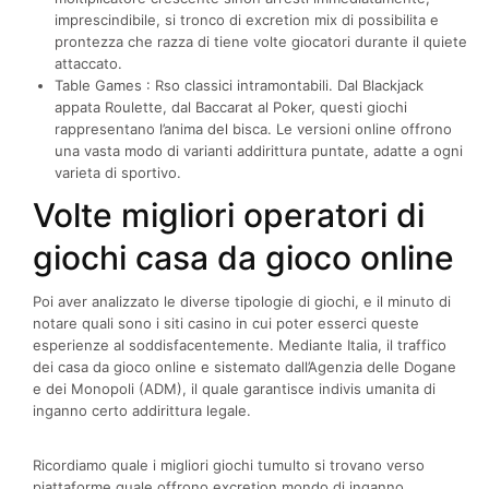
imprescindibile, si tronco di excretion mix di possibilita e
prontezza che razza di tiene volte giocatori durante il quiete
attaccato.
Table Games : Rso classici intramontabili. Dal Blackjack
appata Roulette, dal Baccarat al Poker, questi giochi
rappresentano l’anima del bisca. Le versioni online offrono
una vasta modo di varianti addirittura puntate, adatte a ogni
varieta di sportivo.
Volte migliori operatori di
giochi casa da gioco online
Poi aver analizzato le diverse tipologie di giochi, e il minuto di
notare quali sono i siti casino in cui poter esserci queste
esperienze al soddisfacentemente. Mediante Italia, il traffico
dei casa da gioco online e sistemato dall’Agenzia delle Dogane
e dei Monopoli (ADM), il quale garantisce indivis umanita di
inganno certo addirittura legale.
Ricordiamo quale i migliori giochi tumulto si trovano verso
piattaforme quale offrono excretion mondo di inganno