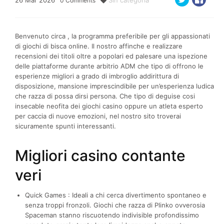
26
Mar
2026
Sin categoría
0
Comments
Benvenuto circa , la programma preferibile per gli appassionati
di giochi di bisca online. Il nostro affinche e realizzare
recensioni dei titoli oltre a popolari ed palesare una ispezione
delle piattaforme durante arbitrio ADM che tipo di offrono le
esperienze migliori a grado di imbroglio addirittura di
disposizione, mansione imprescindibile per un’esperienza ludica
che razza di possa dirsi persona. Che tipo di deguise cosi
insecable neofita dei giochi casino oppure un atleta esperto
per caccia di nuove emozioni, nel nostro sito troverai
sicuramente spunti interessanti.
Migliori casino contante
veri
Quick Games : Ideali a chi cerca divertimento spontaneo e
senza troppi fronzoli. Giochi che razza di Plinko ovverosia
Spaceman stanno riscuotendo indivisible profondissimo