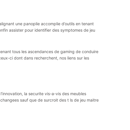
 alignant une panoplie accomplie d’outils en tenant
 enfin assister pour identifier des symptomes de jeu
s en tenant tous les ascendances de gaming de conduire
ceux-ci dont dans recherchent, nos liens sur les
 l’innovation, la securite vis-a-vis des meubles
 changees sauf que de surcroit des t ls de jeu maitre