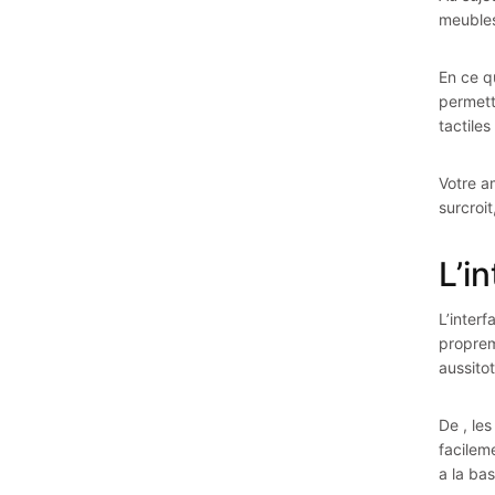
meubles
En ce q
permett
tactile
Votre a
surcroi
L’i
L’interf
proprem
aussito
De , les
facilem
a la bas