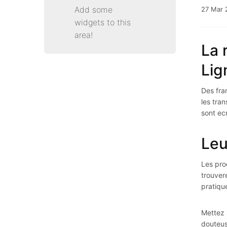
Add some
27
Mar
widgets to this
area!
La 
Lig
Des fra
les tra
sont ecr
Leu
Les pro
trouver
pratiqu
Mettez s
douteus