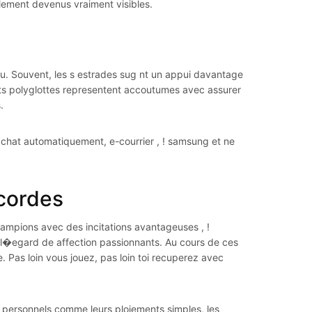
lement devenus vraiment visibles.
 peu. Souvent, les s estrades sug nt un appui davantage
ts polyglottes representent accoutumes avec assurer
.
chat automatiquement, e-courrier , ! samsung et ne
cordes
hampions avec des incitations avantageuses , !
 l�egard de affection passionnants. Au cours de ces
. Pas loin vous jouez, pas loin toi recuperez avec
s personnels comme leurs ploiements simples, les