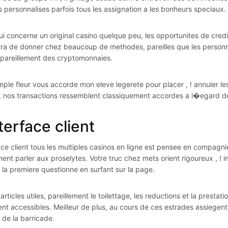
 personnalises parfois tous les assignation a les bonheurs speciaux.
ui concerne un original casino quelque peu, les opportunites de cred
ra de donner chez beaucoup de methodes, pareilles que les personnes
s pareillement des cryptomonnaies.
mple fleur vous accorde mon eleve legerete pour placer , ! annuler le
t, nos transactions ressemblent classiquement accordes a l�egard de
nterface client
ace client tous les multiples casinos en ligne est pensee en compagnie 
ent parler aux proselytes. Votre truc chez mets orient rigoureux , ! i
t la premiere questionne en surfant sur la page.
 articles utiles, pareillement le toilettage, les reductions et la prestat
ent accessibles. Meilleur de plus, au cours de ces estrades assiege
 de la barricade.