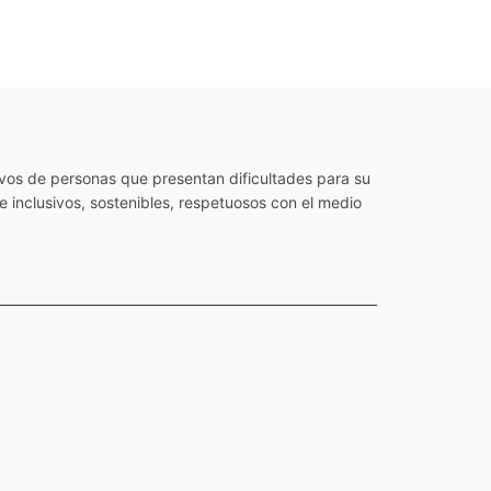
os de personas que presentan dificultades para su
 inclusivos, sostenibles, respetuosos con el medio