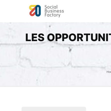
LES OPPORTUNIT
Ho