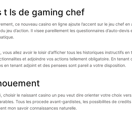
 t ls de gaming chef
ivement, ce nouveau casino en ligne ajoute l’accent sur le jeu chef en
du jeu d’action. Il visee pareillement les questionnaires d’auto-devis
atique.
, vous allez avoir le loisir d’afficher tous les historiques instructif
ctionnalites et adjoindre vos actions tellement obligatoire. En tenant 
s en tenant adjoint et des pensees sont pareil a votre disposition.
nouement
 choisir le naissant casino un peu veut dire orienter votre choix vers
rables. Tous les procede avant-gardistes, les possibilites de credits
ent mon savoir connaissances naturelle.