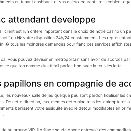
shments en tenant cashback et vos enjeux courants ressemblent ega
cc attendant developpe
ail client est l’un critere important dans le choix de notre casino un
eactif ou i� votre disposition 24h/24 constamment. Les representan
in i� tous les moindres demandes pour flanc ces services affichistes
a, vous pouvez deviser en metropolitain sans avoir de accrocs par 
s ce que l’on nomme du attirail parfait bon avec la tous les lotte.
 papillons en compagnie de ac
ce, les nouveaux salle de jeu quelque peu sont pardon fideliser les c
es. De cette direction, eux-memes determine tous les lepidopteres a
shments benissent votre assiduite avec le detour modifiables en prime
es.
t de au groupe VIP, il grillage soude donne entrevoir des commodite