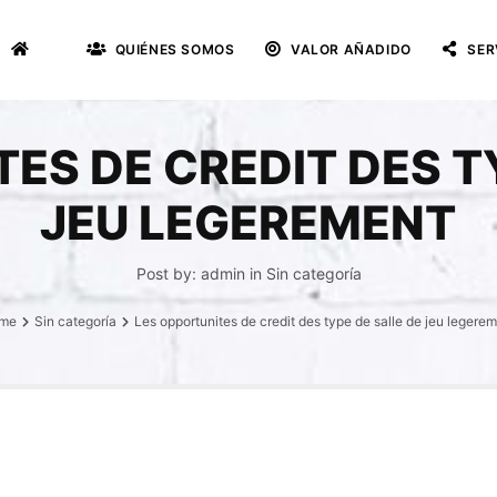
QUIÉNES SOMOS
VALOR AÑADIDO
SER
ES DE CREDIT DES T
JEU LEGEREMENT
Post by:
admin
in
Sin categoría
me
Sin categoría
Les opportunites de credit des type de salle de jeu legere