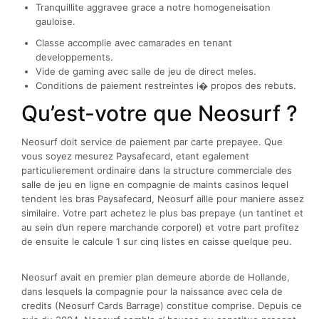
Tranquillite aggravee grace a notre homogeneisation
gauloise.
Classe accomplie avec camarades en tenant
developpements.
Vide de gaming avec salle de jeu de direct meles.
Conditions de paiement restreintes i� propos des rebuts.
Qu’est-votre que Neosurf ?
Neosurf doit service de paiement par carte prepayee. Que
vous soyez mesurez Paysafecard, etant egalement
particulierement ordinaire dans la structure commerciale des
salle de jeu en ligne en compagnie de maints casinos lequel
tendent les bras Paysafecard, Neosurf aille pour maniere assez
similaire. Votre part achetez le plus bas prepaye (un tantinet et
au sein d’un repere marchande corporel) et votre part profitez
de ensuite le calcule 1 sur cinq listes en caisse quelque peu.
Neosurf avait en premier plan demeure aborde de Hollande,
dans lesquels la compagnie pour la naissance avec cela de
credits (Neosurf Cards Barrage) constitue comprise. Depuis ce