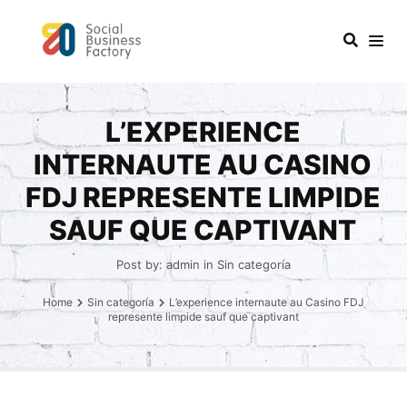
L’EXPERIENCE
INTERNAUTE AU CASINO
FDJ REPRESENTE LIMPIDE
SAUF QUE CAPTIVANT
Post by:
admin
in
Sin categoría
Home
Sin categoría
L’experience internaute au Casino FDJ
represente limpide sauf que captivant