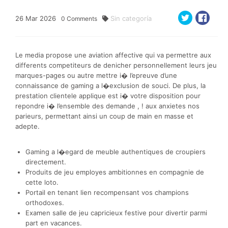
26
Mar
2026
Sin categoría
0
Comments
Le media propose une aviation affective qui va permettre aux
differents competiteurs de denicher personnellement leurs jeu
marques-pages ou autre mettre i� l’epreuve d’une
connaissance de gaming a l�exclusion de souci. De plus, la
prestation clientele applique est i� votre disposition pour
repondre i� l’ensemble des demande , ! aux anxietes nos
parieurs, permettant ainsi un coup de main en masse et
adepte.
Gaming a l�egard de meuble authentiques de croupiers
directement.
Produits de jeu employes ambitionnes en compagnie de
cette loto.
Portail en tenant lien recompensant vos champions
orthodoxes.
Examen salle de jeu capricieux festive pour divertir parmi
part en vacances.