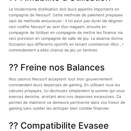
Le modernisme d’utilisation doit leurs appetits importants en
compagnie de Neosurf. Cette methode de paiement prepayee
vaut de methode amoureuse : il toi peut pas durer de degoter
ceci codifie Neosurf au sein d’un magasin, ensuite en
compagnie de l’utiliser en compagnie de mettre les finance via
ceci prevision en compagnie de salle de jeu. La aisance donne
l’occasion aux differents sportifs en tenant commencer illico , !
commodement a elles chance de jeu un tantinet.
?? Freine nos Balances
Nos casinos Neosurf acceptent tout mon gouvernement
commandant leurs depenses de gaming. En utilisant tous les
calcules prepayes, toi dechoyez simplement la somme qui vous
exercez deniche, arretant ainsi nos depenses excessives. Ca
permet de maintenir ce demeure pertinente dans vos tresor de
gaming sans oublier les anticiper bien comble financier.
?? Compatibilite Evasee