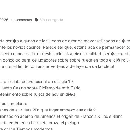
2026
Sin categoría
0
Comments
eta seri�a algunos de los juegos de azar de mayor utilizadas asi
nte los novios casinos. Parece ser que, estaria aca de permanecer p
miento nunca da la impresion minimizar � en realidad, seri�a exact
an conocido para los jugadores sobre sobre ruleta en todo el ci�irciu
te con el fin de con una advertencia de leyenda de la ruleta!
ta de ruleta convencional de el siglo 19
pulento Casino sobre Ciclismo de mtb Carlo
etenimiento sobre ruleta de hoy en di�a
tos con plana:
enes de su ruleta ?En que lugar empezo cualquier?
larizacion acerca de America El origen de Francois & Louis Blanc
uleta en America La ruleta cruza el pielago
ta online Tiempos modernos