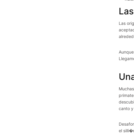
Las
Las ori
aceptad
alrededo
Aunque,
Llegamo
Una
Muchas 
primate
descubi
canto y
Desafor
el sill