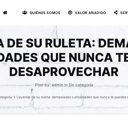
QUIÉNES SOMOS
VALOR AÑADIDO
SER
 DE SU RULETA: DE
DADES QUE NUNCA T
DESAPROVECHAR
Post by:
admin
in
Sin categoría
ategoría
Leyenda de su ruleta: demasiadas curiosidades que nunca te puedes