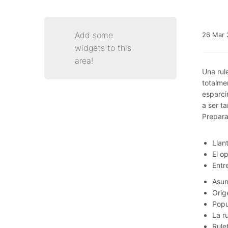
Add some
26
Mar
widgets to this
area!
Una rul
totalme
esparci
a ser t
Prepara
Llan
El o
Entr
Asun
Orig
Popu
La r
Rule