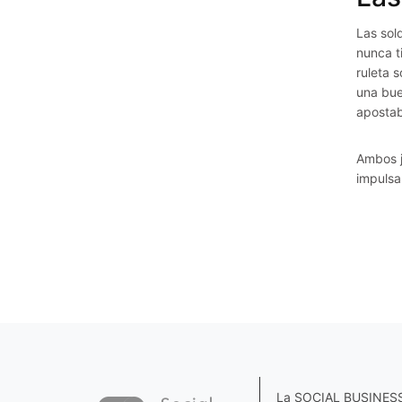
Las sol
nunca t
ruleta 
una bue
apostab
Ambos j
impulsa
La SOCIAL BUSINESS F