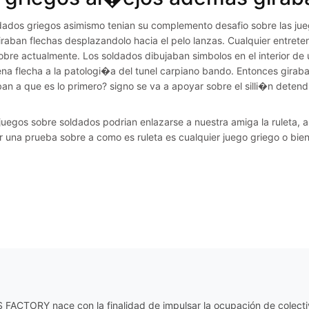
dados griegos asimismo tenian su complemento desafio sobre las jue
iraban flechas desplazandolo hacia el pelo lanzas. Cualquier entret
sobre actualmente. Los soldados dibujaban simbolos en el interior d
na flecha a la patologi�a del tunel carpiano bando. Entonces girab
an a que es lo primero? signo se va a apoyar sobre el silli�n detendr
uegos sobre soldados podrian enlazarse a nuestra amiga la ruleta, a
r una prueba sobre a como es ruleta es cualquier juego griego o bie
ACTORY nace con la finalidad de impulsar la ocupación de colectiv