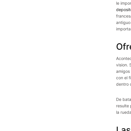
le impo
deposit
frances
antiguo
importa
Ofr
Acontec
vision.
amigos 
con el 
dentro 
De bata
resulte
la rued
Las