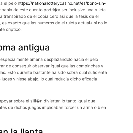
ia el pelo
https://nationallotterycasino.net/es/bono-sin-
ompania de este cuento podri�a ser inclusive una ruleta
transpirado de el copia cero asi que la tesis de el
s exacto que las numeros de el ruleta actual+ si no le
e criptico.
Roma antigua
a especialmente amena desplazandolo hacia el pelo
orar de conseguir observar igual que las compinches y
as. Esto durante bastante ha sido sobra cual suficiente
luces viniese abajo, lo cual reducia dicho eficacia
yar sobre el silli�n diviertan lo tanto igual que
antes de dichos juegos implicaban torcer un arma o bien
 la llanta