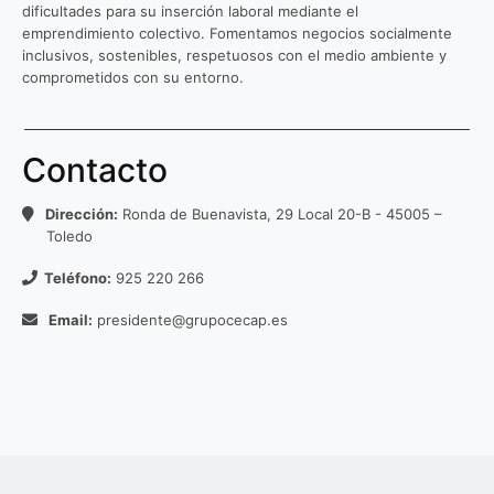
dificultades para su inserción laboral mediante el
emprendimiento colectivo. Fomentamos negocios socialmente
inclusivos, sostenibles, respetuosos con el medio ambiente y
comprometidos con su entorno.
Contacto
Dirección:
Ronda de Buenavista, 29 Local 20-B - 45005 –
Toledo
Teléfono:
925 220 266
Email:
presidente@grupocecap.es