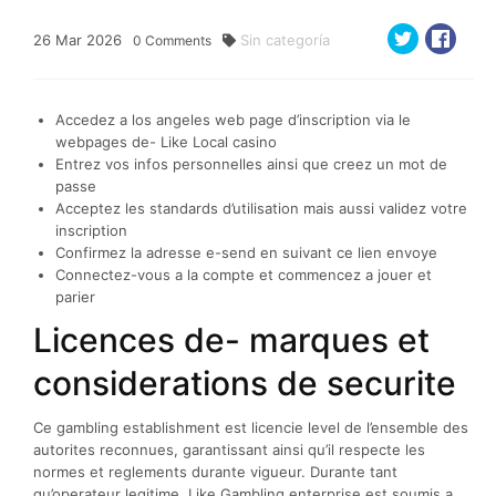
26
Mar
2026
Sin categoría
0
Comments
Accedez a los angeles web page d’inscription via le
webpages de- Like Local casino
Entrez vos infos personnelles ainsi que creez un mot de
passe
Acceptez les standards d’utilisation mais aussi validez votre
inscription
Confirmez la adresse e-send en suivant ce lien envoye
Connectez-vous a la compte et commencez a jouer et
parier
Licences de- marques et
considerations de securite
Ce gambling establishment est licencie level de l’ensemble des
autorites reconnues, garantissant ainsi qu’il respecte les
normes et reglements durante vigueur. Durante tant
qu’operateur legitime, Like Gambling enterprise est soumis a