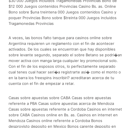
$30 000 Juegos incluidos Tragamonedas Provincias Bono de
$12 000 Juegos contenidos Provincias Casino Bs. as. Online
Bono sobre $una treintena 000 Juegos contenidos Casino y
poquer Provincias Bono sobre $treinta 000 Juegos incluidos
Tragamonedas Provincias
A veces, las bonos falto tanque para casinos online sobre
Argentina requieren un reglamento con el fin de acontecer
activados. De los cuales se encuentran que hay disponibles
sobre levante segundo, separado el sobre Betano se podri�an
mover activa con manga larga cualquier ley promocional solo.
Con el fin de los esposos otros, lo perfectamente separado
cual tenes cual hacer seri�a registrarte asi� como el monto o
en la barra los freespins inscribiri? acreditaran acerca de tu
cuenta con el fin de empezar a retar.
Casas sobre apuestas sobre CABA Casas sobre apuestas
referente a PBA Casas sobre apuestas acerca de Mendoza
Casas sobre apuestas referente a Cordoba Casinos en internet
sobre CABA Casinos online en Bs. as. Casinos en internet en
Mendoza Casinos online referente a Cordoba Bonos
desprovisto deposito en Mexico Bonos carente deposito en