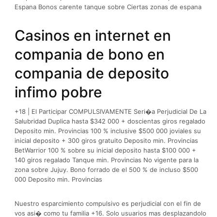
Espana Bonos carente tanque sobre Ciertas zonas de espana
Casinos en internet en
compania de bono en
compania de deposito
infimo pobre
+18 | El Participar COMPULSIVAMENTE Seri�a Perjudicial De La
Salubridad Duplica hasta $342 000 + doscientas giros regalado
Deposito min. Provincias 100 % inclusive $500 000 joviales su
inicial deposito + 300 giros gratuito Deposito min. Provincias
BetWarrior 100 % sobre su inicial deposito hasta $100 000 +
140 giros regalado Tanque min. Provincias No vigente para la
zona sobre Jujuy. Bono forrado de el 500 % de incluso $500
000 Deposito min. Provincias
Nuestro esparcimiento compulsivo es perjudicial con el fin de
vos asi� como tu familia +16. Solo usuarios mas desplazandolo