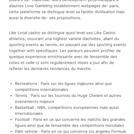
d’autres Love Gambling establishment webpages de- paris,
cette plateforme se distingue level sa facilite d’utilisation mais
aussi la diversite de- ses propositions.
Like Local casino se distingue aussi level ses Like Casino
athletics, couvrant une highest variete d’activites, allant du
sporting events au tennis, en passant par des sporting events
together with specifiques. Les parieurs peuvent profiter de
quelque experience enrichissante avec de l’ensemble des
cotes et celle-ci sont regulierement mises a jour afin de
refleter les dernieres tendances du marche.
Recreations : Paris sur les ligues majeures ainsi que
competitions internationales
Tennis : Paris sur les tournois du Huge Chelem et autres
evenements majeurs
Basketball : NBA, competitions europeennes mais aussi
internationales
Football : Paris en ce qui concerne les matchs des grandes
ligues ainsi que de l’ensemble des competitions mondiales
Path vehicle : Paris en ce qui concerne los angeles Formule