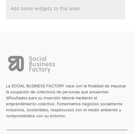
Add some widgets to this area!
La SOCIAL BUSINESS FACTORY nace con la finalidad de impulsar
la ocupación de colectivos de personas que presentan
dificultades para su inserción laboral mediante el
emprendimiento colectivo. Fomentamos negocios socialmente
inclusivos, sostenibles, respetuosos con el medio ambiente y
comprometidos con su entorno.