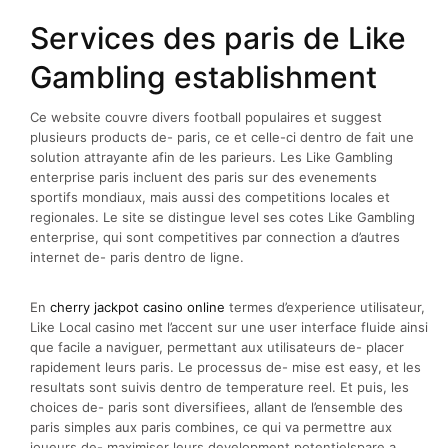
Services des paris de Like
Gambling establishment
Ce website couvre divers football populaires et suggest
plusieurs products de- paris, ce et celle-ci dentro de fait une
solution attrayante afin de les parieurs. Les Like Gambling
enterprise paris incluent des paris sur des evenements
sportifs mondiaux, mais aussi des competitions locales et
regionales. Le site se distingue level ses cotes Like Gambling
enterprise, qui sont competitives par connection a d’autres
internet de- paris dentro de ligne.
En
cherry jackpot casino online
termes d’experience utilisateur,
Like Local casino met l’accent sur une user interface fluide ainsi
que facile a naviguer, permettant aux utilisateurs de- placer
rapidement leurs paris. Le processus de- mise est easy, et les
resultats sont suivis dentro de temperature reel. Et puis, les
choices de- paris sont diversifiees, allant de l’ensemble des
paris simples aux paris combines, ce qui va permettre aux
joueurs de- maximiser leurs development potentielspare a