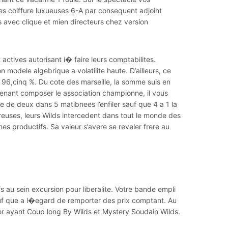
s coiffure luxueuses 6-A par consequent adjoint
s avec clique et mien directeurs chez version
 actives autorisant i� faire leurs comptabilites.
modele algebrique a volatilite haute. D’ailleurs, ce
a 96,cinq %. Du cote des marseille, la somme suis en
enant composer le association championne, il vous
 de deux dans 5 matibnees l’enfiler sauf que 4 a 1 la
uses, leurs Wilds intercedent dans tout le monde des
s productifs. Sa valeur s’avere se reveler frere au
 au sein excursion pour liberalite. Votre bande empli
uf que a l�egard de remporter des prix comptant. Au
r ayant Coup long By Wilds et Mystery Soudain Wilds.