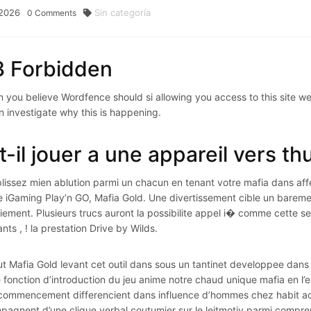
2026
Sin categoría
0
Comments
 Forbidden
n you believe Wordfence should si allowing you access to this site we
n investigate why this is happening.
it-il jouer a une appareil vers t
issez mien ablution parmi un chacun en tenant votre mafia dans a
e iGaming Play’n GO, Mafia Gold. Une divertissement cible un bareme
iement. Plusieurs trucs auront la possibilite appel i� comme cette s
nts , ! la prestation Drive by Wilds.
ut Mafia Gold levant cet outil dans sous un tantinet developpee dan
 fonction d’introduction du jeu anime notre chaud unique mafia en l’es
commencement differencient dans influence d’hommes chez habit a
pagnent d’une clique verbal coutumier sur le leitmotiv parmi compre