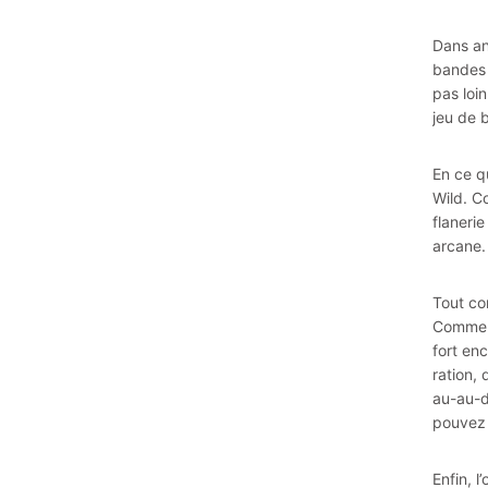
Dans an
bandes 
pas loi
jeu de 
En ce q
Wild. C
flaneri
arcane.
Tout co
Comme l
fort en
ration, 
au-au-d
pouvez 
Enfin, 