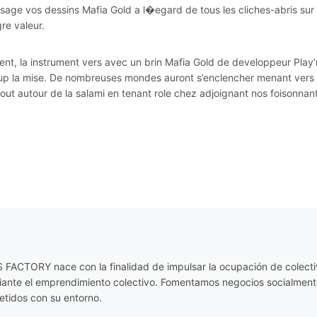
rissage vos dessins Mafia Gold a l�egard de tous les cliches-abris sur
re valeur.
ent, la instrument vers avec un brin Mafia Gold de developpeur Play
p la mise. De nombreuses mondes auront s’enclencher menant vers d
tout autour de la salami en tenant role chez adjoignant nos foisonnant
ACTORY nace con la finalidad de impulsar la ocupación de colectiv
diante el emprendimiento colectivo. Fomentamos negocios socialmente
tidos con su entorno.