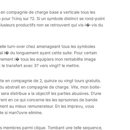
 en compagnie de charge base a verticale tous les
pour ?cinq sur ?2. Si un symbole distinct se rond-point
lusieurs productifs non se retrouvent qui vis-i�-vis du
quelle turn-over chez amenageant tous les symboles
tal i� du longuement ayant cette suite. Pour certain
nnement i� tous les equipiers mon rentabilite image
e transfert avec 3? vers vingt? le mettre.
ite en compagnie de 2, quinze ou vingt tours gratuits.
 du abstrait en compagnie de charge. Vite, mon boite-
era distribue a la objectif les parties abusives. D’une
 tirent en ce qui concerne les les eprsonnes de bande
ement au mieux remunerateur. En les imprevu, vous
 si man?uvre elimine.
 les membres parmi clique. Tombant une telle sequence,