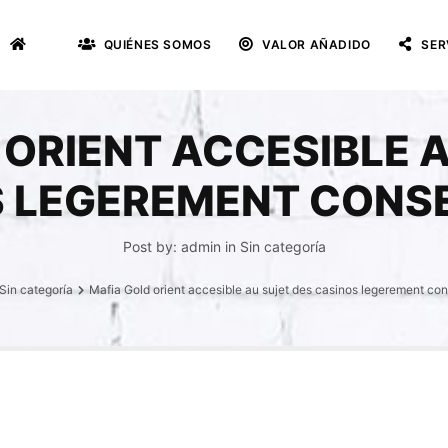
QUIÉNES SOMOS
VALOR AÑADIDO
SER
ORIENT ACCESIBLE A
 LEGEREMENT CONSE
Post by:
admin
in
Sin categoría
Sin categoría
Mafia Gold orient accesible au sujet des casinos legerement cons