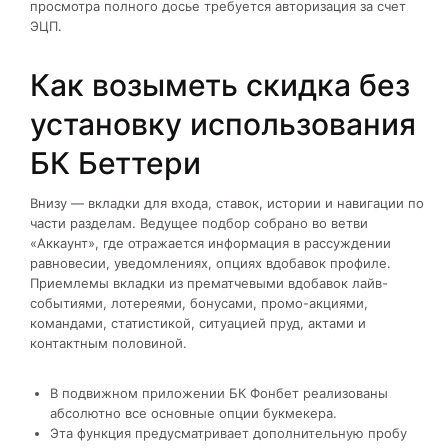
просмотра полного досье требуется авторизация за счет
ЭЦП.
Как возыметь скидка без
установку использования
БК Беттери
Внизу — вкладки для входа, ставок, истории и навигации по
части разделам. Ведущее подбор собрано во ветви
«Аккаунт», где отражается информация в рассуждении
равновесии, уведомлениях, опциях вдобавок профиле.
Приемлемы вкладки из прематчевыми вдобавок лайв-
событиями, лотереями, бонусами, промо-акциями,
командами, статистикой, ситуацией пруд, актами и
контактным половиной.
В подвижном приложении БК Фонбет реализованы
абсолютно все основные опции букмекера.
Эта функция предусматривает дополнительную пробу