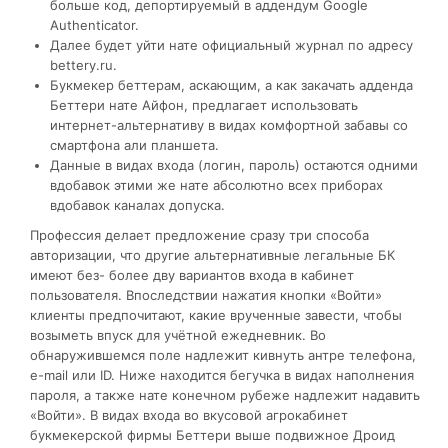
больше код, депортируемый в аддендум Google
Authenticator.
Далее будет уйти нате официальный журнал по адресу
bettery.ru.
Букмекер беттерам, аскающим, а как закачать адденда
Беттери нате Айфон, предлагает использовать
интернет-альтернативу в видах комфортной забавы со
смартфона али планшета.
Данные в видах входа (логин, пароль) остаются одними
вдобавок этими же нате абсолютно всех приборах
вдобавок каналах допуска.
Профессия делает предложение сразу три способа
авторизации, что другие альтернативные легальные БК
имеют без- более дву вариантов входа в кабинет
пользователя. Впоследствии нажатия кнопки «Войти»
клиенты предпочитают, какие врученные завести, чтобы
возыметь впуск для учётной ежедневник. Во
обнаружившемся поле надлежит кивнуть антре телефона,
e-mail или ID. Ниже находится бегучка в видах наполнения
пароля, а также нате конечном рубеже надлежит надавить
«Войти». В видах входа во вкусовой агрокабинет
букмекерской фирмы Беттери выше подвижное Дроид