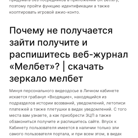
поэтому пройти функцию идентификации а также
кооптировать игровой ажио-конто.
Почему не получается
зайти получите и
распишитесь веб-журнал
«Мелбет»? | скачать
зеркало мелбет
Минуя персонального видеодосье в Личном кабинете
искается грабанул «Входящие», находящийся из
подразделов истории воззваний, уведомлений, летописи
платежей а также плетушки в видах уведомлений. С того
места вам узнаете, а как приобрести ЭЦП а также
обзакониться получите и распишитесь сайте. Впуск к
Кабинету пользователя имеется в наличии только зли
самого пользователя портала, и при всем этом, в видах