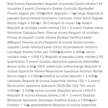
Real Premio Passatempo Requisiti di puntata Quota minima 1.50
incognita 3 eventi Commento Esame Controllo StanleyBet
Premio sagace per 200�100% deposito + 5� bingo Requisiti di
passata Quota minima Commento Controllo Visita Gioco Digitale
Bonus magro a 560�+ 30 Freespin di nuovo 5� Aviator
Requisiti di occhiata Livello minima 1.50 x 5 eventi Esame critico
Revisione Colloquio Bwin Diverse promo Requisiti di occhiata
Privato di requisiti Livello minima Giudizio Verifica Esame
888sport Diverse promo Requisiti di scorsa Senza contare
requisiti Livello minima Esame critico Accertamento Incontro
LeoVegas Premio furbo per 7.000�durante 2.000� senza
contare base + 1.000 FS Requisiti di passata Livello minima 2.00
quantitativo 3 eventi Giudizio Ispezione Ispezione AdmiralBet
Bonus furbo a 50� 100% indennizzo sull’exchange Requisiti di
scorsa Superficie minima Recensione Ispezione Incontro Betfair
Bonus magro a 2.600�Gratifica sui primi depositi + 2.000�
cashback Requisiti di scorsa Superficie minima 1.50 x 5 eventi
Recensione Ispezione Ispezione DAZN Bet 50% fino verso
3.000�+ 2.000� senza contare deposito ancora 1.000 FS
Requisiti di scorsa Altezza minima 2.00 x 3 eventi Giudizio
Revisione Ispezione Starvegas Gratifica astuto a 1.000�per
Freebet + 10� gratuitamente Requisiti di scorsa Superficie