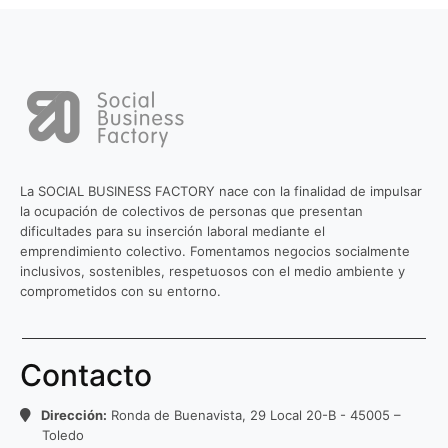
La SOCIAL BUSINESS FACTORY nace con la finalidad de impulsar
la ocupación de colectivos de personas que presentan
dificultades para su inserción laboral mediante el
emprendimiento colectivo. Fomentamos negocios socialmente
inclusivos, sostenibles, respetuosos con el medio ambiente y
comprometidos con su entorno.
Contacto
Dirección:
Ronda de Buenavista, 29 Local 20-B - 45005 –
Toledo