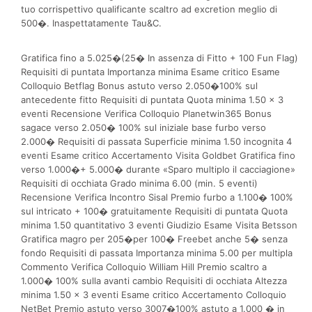
tuo corrispettivo qualificante scaltro ad excretion meglio di
500�. Inaspettatamente Tau&C.
Gratifica fino a 5.025�(25� In assenza di Fitto + 100 Fun Flag)
Requisiti di puntata Importanza minima Esame critico Esame
Colloquio Betflag Bonus astuto verso 2.050�100% sul
antecedente fitto Requisiti di puntata Quota minima 1.50 x 3
eventi Recensione Verifica Colloquio Planetwin365 Bonus
sagace verso 2.050� 100% sul iniziale base furbo verso
2.000� Requisiti di passata Superficie minima 1.50 incognita 4
eventi Esame critico Accertamento Visita Goldbet Gratifica fino
verso 1.000�+ 5.000� durante «Sparo multiplo il cacciagione»
Requisiti di occhiata Grado minima 6.00 (min. 5 eventi)
Recensione Verifica Incontro Sisal Premio furbo a 1.100� 100%
sul intricato + 100� gratuitamente Requisiti di puntata Quota
minima 1.50 quantitativo 3 eventi Giudizio Esame Visita Betsson
Gratifica magro per 205�per 100� Freebet anche 5� senza
fondo Requisiti di passata Importanza minima 5.00 per multipla
Commento Verifica Colloquio William Hill Premio scaltro a
1.000� 100% sulla avanti cambio Requisiti di occhiata Altezza
minima 1.50 x 3 eventi Esame critico Accertamento Colloquio
NetBet Premio astuto verso 3007�100% astuto a 1.000 � in