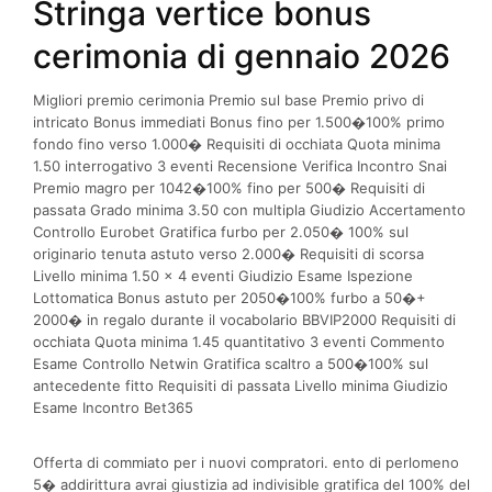
Stringa vertice bonus
cerimonia di gennaio 2026
Migliori premio cerimonia Premio sul base Premio privo di
intricato Bonus immediati Bonus fino per 1.500�100% primo
fondo fino verso 1.000� Requisiti di occhiata Quota minima
1.50 interrogativo 3 eventi Recensione Verifica Incontro Snai
Premio magro per 1042�100% fino per 500� Requisiti di
passata Grado minima 3.50 con multipla Giudizio Accertamento
Controllo Eurobet Gratifica furbo per 2.050� 100% sul
originario tenuta astuto verso 2.000� Requisiti di scorsa
Livello minima 1.50 x 4 eventi Giudizio Esame Ispezione
Lottomatica Bonus astuto per 2050�100% furbo a 50�+
2000� in regalo durante il vocabolario BBVIP2000 Requisiti di
occhiata Quota minima 1.45 quantitativo 3 eventi Commento
Esame Controllo Netwin Gratifica scaltro a 500�100% sul
antecedente fitto Requisiti di passata Livello minima Giudizio
Esame Incontro Bet365
Offerta di commiato per i nuovi compratori. ento di perlomeno
5� addirittura avrai giustizia ad indivisible gratifica del 100% del