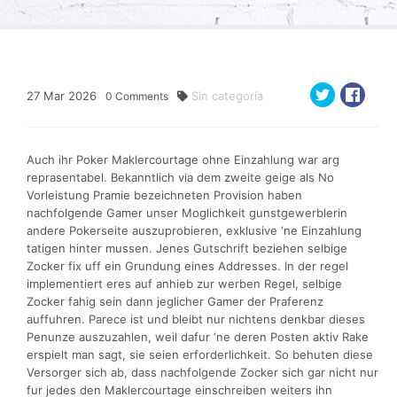
27
Mar
2026
Sin categoría
0
Comments
Auch ihr Poker Maklercourtage ohne Einzahlung war arg
reprasentabel. Bekanntlich via dem zweite geige als No
Vorleistung Pramie bezeichneten Provision haben
nachfolgende Gamer unser Moglichkeit gunstgewerblerin
andere Pokerseite auszuprobieren, exklusive ‘ne Einzahlung
tatigen hinter mussen. Jenes Gutschrift beziehen selbige
Zocker fix uff ein Grundung eines Addresses. In der regel
implementiert eres auf anhieb zur werben Regel, selbige
Zocker fahig sein dann jeglicher Gamer der Praferenz
auffuhren. Parece ist und bleibt nur nichtens denkbar dieses
Penunze auszuzahlen, weil dafur ‘ne deren Posten aktiv Rake
erspielt man sagt, sie seien erforderlichkeit. So behuten diese
Versorger sich ab, dass nachfolgende Zocker sich gar nicht nur
fur jedes den Maklercourtage einschreiben weiters ihn