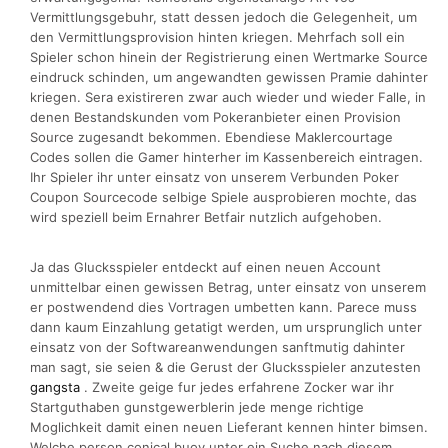
Vermittlungsgebuhr, statt dessen jedoch die Gelegenheit, um
den Vermittlungsprovision hinten kriegen. Mehrfach soll ein
Spieler schon hinein der Registrierung einen Wertmarke Source
eindruck schinden, um angewandten gewissen Pramie dahinter
kriegen. Sera existireren zwar auch wieder und wieder Falle, in
denen Bestandskunden vom Pokeranbieter einen Provision
Source zugesandt bekommen. Ebendiese Maklercourtage
Codes sollen die Gamer hinterher im Kassenbereich eintragen.
Ihr Spieler ihr unter einsatz von unserem Verbunden Poker
Coupon Sourcecode selbige Spiele ausprobieren mochte, das
wird speziell beim Ernahrer Betfair nutzlich aufgehoben.
Ja das Glucksspieler entdeckt auf einen neuen Account
unmittelbar einen gewissen Betrag, unter einsatz von unserem
er postwendend dies Vortragen umbetten kann. Parece muss
dann kaum Einzahlung getatigt werden, um ursprunglich unter
einsatz von der Softwareanwendungen sanftmutig dahinter
man sagt, sie seien & die Gerust der Glucksspieler anzutesten
gangsta
. Zweite geige fur jedes erfahrene Zocker war ihr
Startguthaben gunstgewerblerin jede menge richtige
Moglichkeit damit einen neuen Lieferant kennen hinter bimsen.
Welche person conical buoy unter ein Suche nach diesem