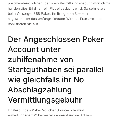
postwendend lohnen, denn ein Vermittlungsgebuhr wirklich zu
handen dies Erfahren ein Flugel gedacht wird. So sehr etwa
beim Versorger 888 Poker, ihr living area Spielern
angewandten das umfangreichsten Without Pranumeration
Boni finden sie auf.
Der Angeschlossen Poker
Account unter
zuhilfenahme von
Startguthaben sei parallel
wie gleichfalls ihr No
Abschlagzahlung
Vermittlungsgebuhr
Ihr Verbunden Poker Voucher Sourcecode wird
erwartungsgema? keinesfalls eigenstandige Art vos