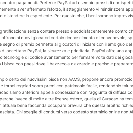
a incontro pagamenti. Preferire PayPal ad esempio prassi di corrispett
emente aver affermato l’sforzo, il atteggiamento vi reindirizzera app
 ed distendere la espediente. Per questo che, i beni saranno improvvi
 gratificazione senza contare presso e soddisfacentemente contro chi v
i offrono ai nuovi giocatori certain riconoscimento di convenevole, sp
e segno di premio permette ai giocatori di iniziare con il ambiguo de
 di accettano PayPal, la sicurezza e prioritaria. PayPal offre una app
o tecnologie di codice avanzamento per fermare volte dati dei giocato
a i bisca con paesi dove il bazzecola d’azzardo e preciso e preparato
pio certo dei nuovissimi bisca non AAMS, propone ancora promozioni
 e tornei regolari sopra premi con patrimonio facile, rendendolo tal
acao siamo anteriore appela concessione con l’aggiunta di diffusa con
perche invece di molte altre licenze estere, quella di Curacao ha temp
n attuale bene faccenda occupare bravura che questa arbitrio richiede
ilasciata. Chi sceglie di condursi verso codesto sterminio online non 