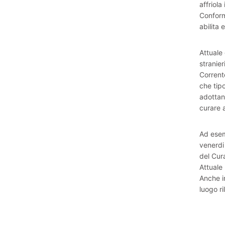
affriol
Conform
abilita
Attuale
stranier
Corrent
che tipo
adottan
curare 
Ad esem
venerdi
del Cur
Attuale 
Anche i
luogo r