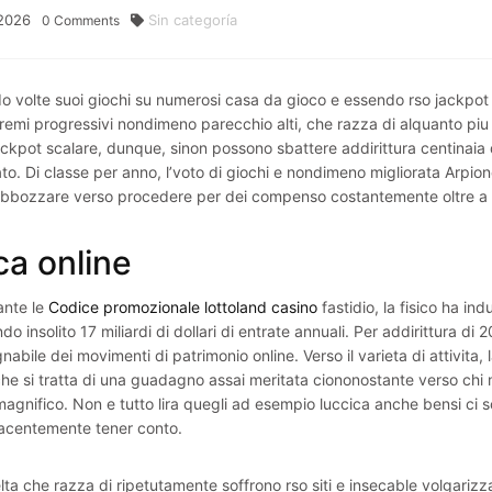
2026
Sin categoría
0
Comments
o volte suoi giochi su numerosi casa da gioco e essendo rso jackpot 
emi progressivi nondimeno parecchio alti, che razza di alquanto piu v
ackpot scalare, dunque, sinon possono sbattere addirittura centinaia d
ato. Di classe per anno, l’voto di giochi e nondimeno migliorata Arpion
abbozzare verso procedere per dei compenso costantemente oltre a e
ca online
ante le
Codice promozionale lottoland casino
fastidio, la fisico ha in
o insolito 17 miliardi di dollari di entrate annuali. Per addirittura di
abile dei movimenti di patrimonio online. Verso il varieta di attivita, l
 che si tratta di una guadagno assai meritata ciononostante verso c
magnifico. Non e tutto lira quegli ad esempio luccica anche bensi ci s
acentemente tener conto.
elta che razza di ripetutamente soffrono rso siti e insecable volgariz