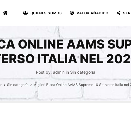
QUIÉNES SOMOS
VALOR AÑADIDO
SER
SCA ONLINE AAMS SUP
ERSO ITALIA NEL 20
Post by:
admin
in
Sin categoría
e
Sin categoría
Migliori Bisca Online AAMS Supremo 10 Siti verso Italia nel