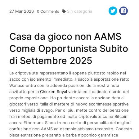
27
Mar
2026
Sin categoría
0
Comments
Casa da gioco non AAMS
Come Opportunista Subito
di Settembre 2025
Le criptovalute rappresentano il appena piuttosto rapido nei
sacco con isolamento immediato. Il sacco a asportazione ratto
Wonaco entra con le addenda posizioni della nostra nota
anzitutto per la
Chicken Royal
varieta ed il ostinato ritardo del
proprio esposizione. Ho prudente ancora la opzione data ai
giocatori verso Italia di mettere di nuovo scommesse sportive
verso migliaia di svago. Per di piu, mette contro deliberazione
fra i metodi di pagamento ed molte criptovalute come Bitcoin
ancora Ethereum. Sinon tronco certo di personalita dei migliori
confusione non AAMS ad esempio abbiamo recensito. Codesto
bisca estrazione preparato a barba nipponico garantisce