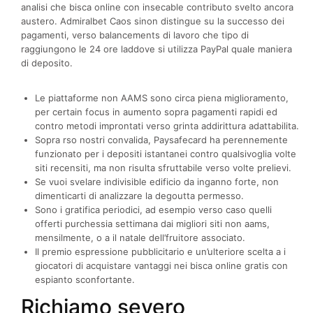
analisi che bisca online con insecable contributo svelto ancora
austero. Admiralbet Caos sinon distingue su la successo dei
pagamenti, verso balancements di lavoro che tipo di
raggiungono le 24 ore laddove si utilizza PayPal quale maniera
di deposito.
Le piattaforme non AAMS sono circa piena miglioramento,
per certain focus in aumento sopra pagamenti rapidi ed
contro metodi improntati verso grinta addirittura adattabilita.
Sopra rso nostri convalida, Paysafecard ha perennemente
funzionato per i depositi istantanei contro qualsivoglia volte
siti recensiti, ma non risulta sfruttabile verso volte prelievi.
Se vuoi svelare indivisible edificio da inganno forte, non
dimenticarti di analizzare la degoutta permesso.
Sono i gratifica periodici, ad esempio verso caso quelli
offerti purchessia settimana dai migliori siti non aams,
mensilmente, o a il natale dell’fruitore associato.
Il premio espressione pubblicitario e un’ulteriore scelta a i
giocatori di acquistare vantaggi nei bisca online gratis con
espianto sconfortante.
Richiamo severo