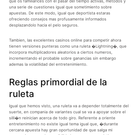
que os familiarices con el pasar del tiempo activas, metodos y
una serie de cuestiones igual que sometimiento sobre
apuestas. De este modo, igual que deportista estaras
ofreciendo consejos mas profusamente informados
desplazandolo hacia el pelo seguros.
Tambien, las excelentes casinos online para competir ahora
tienen versiones punteras como una ruleta �Lightning�, que
incorpora multiplicadores aleatorios a ciertos numeros,
incrementando el probable sobre ganancias sin embargo
ademas la volatilidad del entretenimiento.
Reglas primordial de la
ruleta
Igual que hemos visto, una ruleta va a depender totalmente del
suerte, en compania de variantes cual se va a apoyar sobre el
silli�n reinician acerca de todo giro. Referente a oriente
entretenimiento no existe igual tema igual que, �durante
cercana apuesta hay gran oportunidad de que salga mi