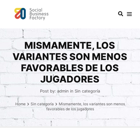
MISMAMENTE, LOS
VARIANTES SON MENOS
FAVORABLES DE LOS
JUGADORES
Post by:
admin
in
Sin categoría
Home
Sin categoría
Mismamente, los variantes son menos
favorables de los jugadores