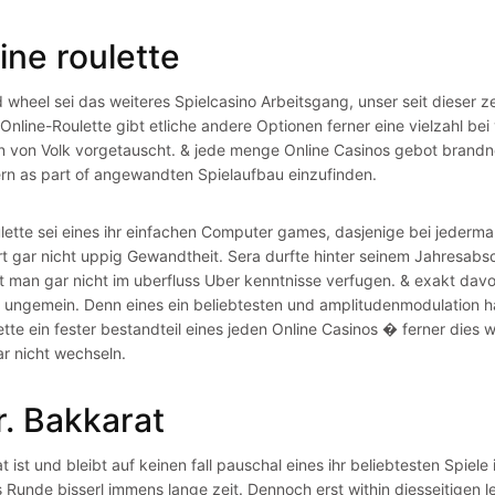
Line roulette
 wheel sei das weiteres Spielcasino Arbeitsgang, unser seit dieser z
 Online-Roulette gibt etliche andere Optionen ferner eine vielzahl bei
en von Volk vorgetauscht. & jede menge Online Casinos gebot brand
rn as part of angewandten Spielaufbau einzufinden.
ulette sei eines ihr einfachen Computer games, dasjenige bei jederma
rt gar nicht uppig Gewandtheit. Sera durfte hinter seinem Jahresab
t man gar nicht im uberfluss Uber kenntnisse verfugen. & exakt davon
 ungemein. Denn eines ein beliebtesten und amplitudenmodulation h
ette ein fester bestandteil eines jeden Online Casinos � ferner dies wa
r nicht wechseln.
r. Bakkarat
t ist und bleibt auf keinen fall pauschal eines ihr beliebtesten Spiel
 Runde bisserl immens lange zeit. Dennoch erst within diesseitigen