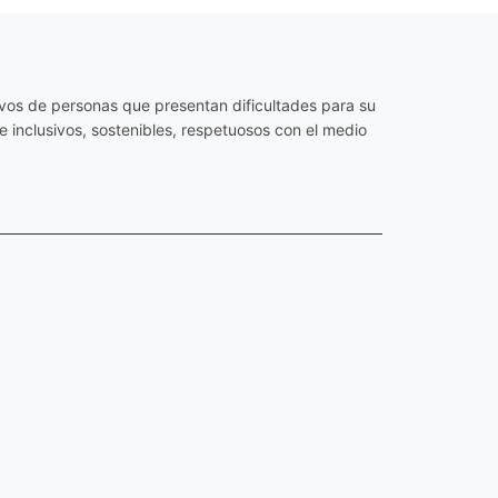
os de personas que presentan dificultades para su
 inclusivos, sostenibles, respetuosos con el medio