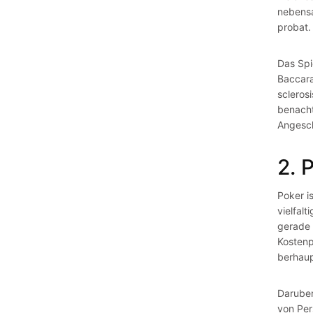
nebensa
probat.
Das Spi
Baccara
scleros
benacht
Angesch
2. 
Poker i
vielfal
gerade 
Kostenp
berhaup
Daruber
von Per