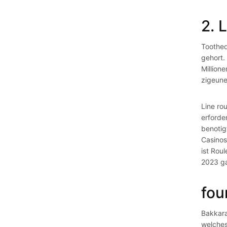
2. 
Toothed
gehort.
Million
zigeune
Line ro
erforde
benotig
Casinos
ist Roul
2023 ga
fou
Bakkara
welches