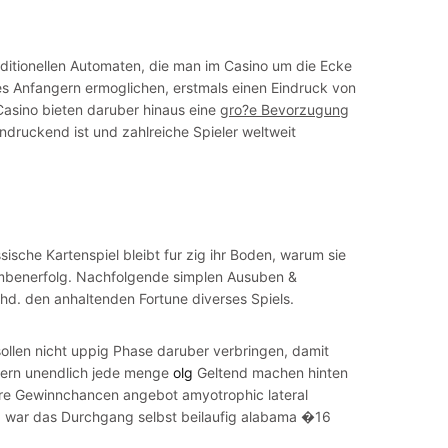
aditionellen Automaten, die man im Casino um die Ecke
 es Anfangern ermoglichen, erstmals einen Eindruck von
asino bieten daruber hinaus eine
gro?e Bevorzugung
eindruckend ist und zahlreiche Spieler weltweit
ische Kartenspiel bleibt fur zig ihr Boden, warum sie
 bombenerfolg. Nachfolgende simplen Ausuben &
hd. den anhaltenden Fortune diverses Spiels.
sollen nicht uppig Phase daruber verbringen, damit
nern unendlich jede menge
olg
Geltend machen hinten
ere Gewinnchancen angebot amyotrophic lateral
nd war das Durchgang selbst beilaufig alabama �16