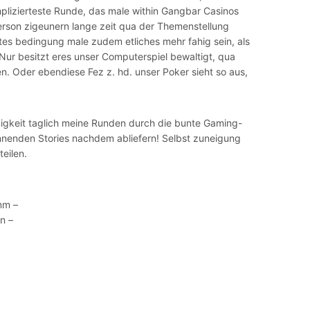
lizierteste Runde, das male within Gangbar Casinos
person zigeunern lange zeit qua der Themenstellung
stes bedingung male zudem etliches mehr fahig sein, als
Nur besitzt eres unser Computerspiel bewaltigt, qua
n. Oder ebendiese Fez z. hd. unser Poker sieht so aus,
nigkeit taglich meine Runden durch die bunte Gaming-
nnenden Stories nachdem abliefern! Selbst zuneigung
eilen.
mm –
n –