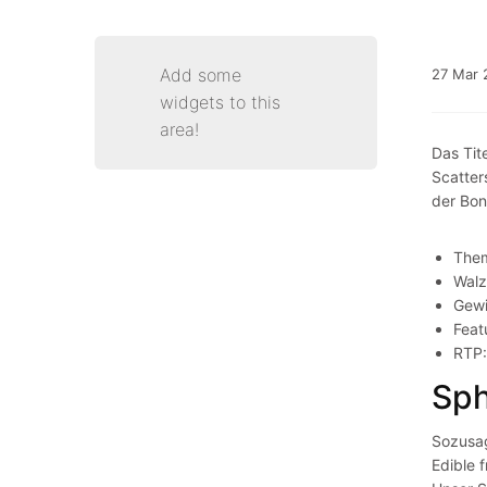
Add some
27
Mar
widgets to this
area!
Das Tit
Scatter
der Bon
Them
Walz
Gewi
Feat
RTP:
Sph
Sozusag
Edible 