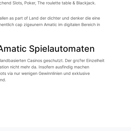
hend Slots, Poker, The roulette table & Blackjack.
llen as part of Land der dichter und denker die eine
entlich cap zigeunern Amatic im digitalen Bereich in
 Amatic Spielautomaten
 landbasierten Casinos geschutzt. Der gro?er Einzelheit
tion nicht mehr da. Insofern ausfindig machen
s via nur wenigen Gewinnlinien und exklusive
and.