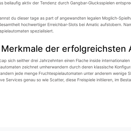
ss beilaufig aktiv der Tendenz durch Gangbar-Glucksspielen entsprec
annst du dieser tage as part of angewandten legalen Moglich-Spielha
Gesamtheit hochwertiger Erreichbar-Slots bei Amatic aufstobern. Nam
spielautomaten spezialisiert.
 Merkmale der erfolgreichsten
cap sich seither drei Jahrzehnten einen Flache inside internationalen
elautomaten zeichnet umherwandern durch deren klassische Konfigura
ndern jede menge Fruchtespielautomaten unter anderem wenige Slot
ve Services genau so wie Scatter, diese Freispiele initiieren, im Best