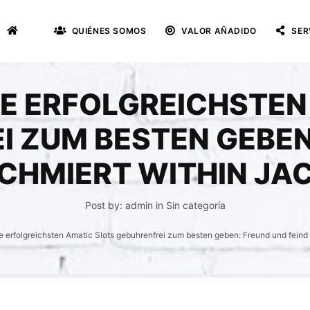
QUIÉNES SOMOS
VALOR AÑADIDO
SER
 ERFOLGREICHSTEN
I ZUM BESTEN GEBEN
SCHMIERT WITHIN JA
Post by:
admin
in
Sin categoría
 erfolgreichsten Amatic Slots gebuhrenfrei zum besten geben: Freund und feind 