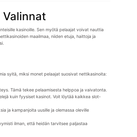
a Valinnat
teisille kasinoille. Sen myötä pelaajat voivat nauttia
ettikasinoiden maailmaa, niiden etuja, haittoja ja
si.
mia syitä, miksi monet pelaajat suosivat nettikasinoita:
hteys. Tämä tekee pelaamisesta helppoa ja vaivatonta.
ejä kuin fyysiset kasinot. Voit löytää kaikkea slot-
ia ja kampanjoita uusille ja olemassa oleville
ymisti ilman, että heidän tarvitsee paljastaa