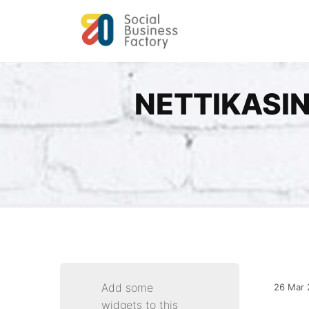
NETTIKASIN
Add some
26
Mar
widgets to this