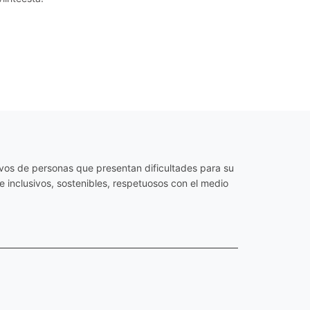
os de personas que presentan dificultades para su
 inclusivos, sostenibles, respetuosos con el medio