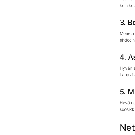
kolikkop
3. B
Monet ne
ehdot hu
4. A
Hyvän a
kanavill
5. M
Hyvä net
suosikki
Net