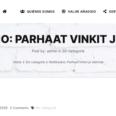
QUIÉNES SOMOS
VALOR AÑADIDO
SER
O: PARHAAT VINKIT 
Post by:
admin
in
Sin categoría
Home
Sin categoría
Nettikasino: Parhaat Vinkit ja Valinnat
2026
Sin categoría
0
Comments