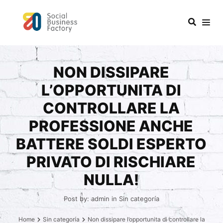
NON DISSIPARE
L’OPPORTUNITA DI
CONTROLLARE LA
PROFESSIONE ANCHE
BATTERE SOLDI ESPERTO
PRIVATO DI RISCHIARE
NULLA!
Post by:
admin
in
Sin categoría
Home
Sin categoría
Non dissipare l’opportunita di controllare la