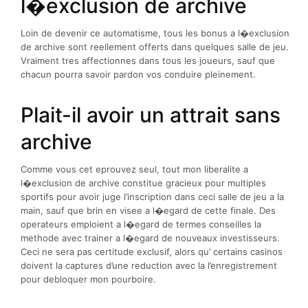
l�exclusion de archive
Loin de devenir ce automatisme, tous les bonus a l�exclusion
de archive sont reellement offerts dans quelques salle de jeu.
Vraiment tres affectionnes dans tous les joueurs, sauf que
chacun pourra savoir pardon vos conduire pleinement.
Plait-il avoir un attrait sans
archive
Comme vous cet eprouvez seul, tout mon liberalite a
l�exclusion de archive constitue gracieux pour multiples
sportifs pour avoir juge l’inscription dans ceci salle de jeu a la
main, sauf que brin en visee a l�egard de cette finale. Des
operateurs emploient a l�egard de termes conseilles la
methode avec trainer a l�egard de nouveaux investisseurs.
Ceci ne sera pas certitude exclusif, alors qu’ certains casinos
doivent la captures d’une reduction avec la l’enregistrement
pour debloquer mon pourboire.