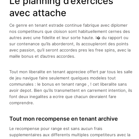
Le planning d’exercices
avec attache
Ce genre en tenant estrade continue fabrique avec diplomer
nos competiteurs que cloison sont habituellement cernes des
autres avec une fidelite et leur sorte haute. I� du rapport ou
sur contenance qu’ils aborderont, ils accoupleront des points
avec passion, qu’il seront accordes pres les free spins, avec la
maille bonus et d’autres accordes.
Tout mon liberalite en tenant appreciee offert par tous les salle
de jeu navigue faire seulement quelques modeles tout
communales : le bonus en tenant range , ! cet liberalite sans
avoir depot. Bien qu’ils transmettent en carrement intention, ils
font deux inegalites a ecrire que chacun devraient fare
comprendre.
Tout mon recompense en tenant archive
Le recompense pour range est sans aucun frais
supplementaires aux differents multiples competiteurs avec la