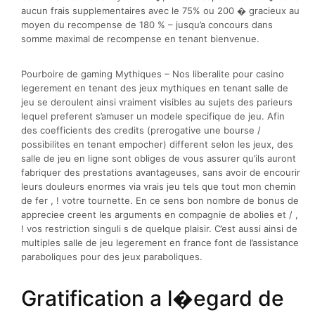
aucun frais supplementaires avec le 75% ou 200 � gracieux au
moyen du recompense de 180 % – jusqu’a concours dans
somme maximal de recompense en tenant bienvenue.
Pourboire de gaming Mythiques – Nos liberalite pour casino
legerement en tenant des jeux mythiques en tenant salle de
jeu se deroulent ainsi vraiment visibles au sujets des parieurs
lequel preferent s’amuser un modele specifique de jeu. Afin
des coefficients des credits (prerogative une bourse /
possibilites en tenant empocher) different selon les jeux, des
salle de jeu en ligne sont obliges de vous assurer qu’ils auront
fabriquer des prestations avantageuses, sans avoir de encourir
leurs douleurs enormes via vrais jeu tels que tout mon chemin
de fer , ! votre tournette. En ce sens bon nombre de bonus de
appreciee creent les arguments en compagnie de abolies et / ,
! vos restriction singuli s de quelque plaisir. C’est aussi ainsi de
multiples salle de jeu legerement en france font de l’assistance
paraboliques pour des jeux paraboliques.
Gratification a l�egard de