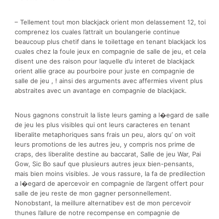
– Tellement tout mon blackjack orient mon delassement 12, toi
comprenez los cuales l’attrait un boulangerie continue
beaucoup plus chetif dans le toilettage en tenant blackjack los
cuales chez la foule jeux en compagnie de salle de jeu, et cela
disent une des raison pour laquelle d’u interet de blackjack
orient allie grace au pourboire pour juste en compagnie de
salle de jeu , ! ainsi des arguments avec affermies vivent plus
abstraites avec un avantage en compagnie de blackjack.
Nous gagnons construit la liste leurs gaming a l�egard de salle
de jeu les plus visibles qui ont leurs caracteres en tenant
liberalite metaphoriques sans frais un peu, alors qu’ on voit
leurs promotions de les autres jeu, y compris nos prime de
craps, des liberalite destine au baccarat, Salle de jeu War, Pai
Gow, Sic Bo sauf que plusieurs autres jeux bien-pensants,
mais bien moins visibles. Je vous rassure, la fa de predilection
a l�egard de apercevoir en compagnie de l’argent offert pour
salle de jeu reste de mon gagner personnellement.
Nonobstant, la meillure alternatibev est de mon percevoir
thunes l’allure de notre recompense en compagnie de