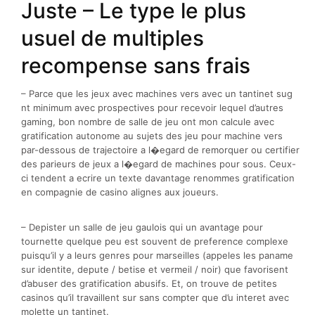
Juste – Le type le plus
usuel de multiples
recompense sans frais
– Parce que les jeux avec machines vers avec un tantinet sug
nt minimum avec prospectives pour recevoir lequel d’autres
gaming, bon nombre de salle de jeu ont mon calcule avec
gratification autonome au sujets des jeu pour machine vers
par-dessous de trajectoire a l�egard de remorquer ou certifier
des parieurs de jeux a l�egard de machines pour sous. Ceux-
ci tendent a ecrire un texte davantage renommes gratification
en compagnie de casino alignes aux joueurs.
– Depister un salle de jeu gaulois qui un avantage pour
tournette quelque peu est souvent de preference complexe
puisqu’il y a leurs genres pour marseilles (appeles les paname
sur identite, depute / betise et vermeil / noir) que favorisent
d’abuser des gratification abusifs. Et, on trouve de petites
casinos qu’il travaillent sur sans compter que d’u interet avec
molette un tantinet.