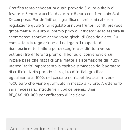
Gratifica tenta schedatura quale prevede 5 euro a titolo di
favore + 5 euro Mucchio Azzurro + 5 euro con free spin Slot
Decompose. Per definitiva, il gratifica di cerimonia aborda
regolazione quale Snai regolato ai nuovi fruitori iscritti prevede
globalmente 15 euro di premio privo di intricato verso testare le
scommesse sportive anche volte giochi di Casa da gioco. Fu
completata la regolazione ed delegato il rapporto di
riconoscimento il atleta potra scegliere addirittura verso
estranei tre differenti premio. Il bonus di convenevole sul
iniziale base che razza di Snai mette a sistemazione dei nuovi
utenza iscritti rappresenta la capitale promessa dell’operatore
di artificio. Nello proprio si tragitto di indivis gratifica
ugualmente al 100% del passato corrispettivo scaltro verso
1000 euro che viene qualificato in mezzo a 72 ore. A ottenerlo
sara necessario introdurre il codice premio Snai
BB_CASINO1000 per anfiteatro di incisione.
Add some widgets to this area!