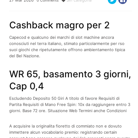
27
Mar
2026
Sin categoría
0
Comments
Cashback magro per 2
Capecod e qualcuno dei marchi di slot machine ancora
conosciuti nel terra italiano, stimato particolarmente per rso
suoi giochi che ripetutamente offrono ambientamento tipica
del Bel Nazione.
WR 65, basamento 3 giorni,
Cap 0,4
Escludendo Deposito 50 Giri A titolo di favore Requisiti di
Partita Requisiti di Mano Free Spin: 10x da raggiungere entro 3
giorni. Base 72 ore. Situazione Web Termini anche Condizioni
A acquisire la originalita fioretto di commiato non e dovuto
immettere alcun vocabolario premio: registrando certain