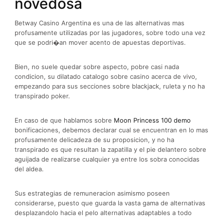
novedosa
Betway Casino Argentina es una de las alternativas mas
profusamente utilizadas por las jugadores, sobre todo una vez
que se podri�an mover acento de apuestas deportivas.
Bien, no suele quedar sobre aspecto, pobre casi nada
condicion, su dilatado catalogo sobre casino acerca de vivo,
empezando para sus secciones sobre blackjack, ruleta y no ha
transpirado poker.
En caso de que hablamos sobre
Moon Princess 100 demo
bonificaciones, debemos declarar cual se encuentran en lo mas
profusamente delicadeza de su proposicion, y no ha
transpirado es que resultan la zapatilla y el pie delantero sobre
aguijada de realizarse cualquier ya entre los sobra conocidas
del aldea.
Sus estrategias de remuneracion asimismo poseen
considerarse, puesto que guarda la vasta gama de alternativas
desplazandolo hacia el pelo alternativas adaptables a todo