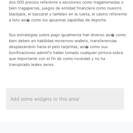
dos.000 precios referente a secciones como tragamonedas o
bien tragaperras, juegos de entidad financiera como nuestro
blackjack, el baccarat y tambien en la ruleta, el casino referente
a listo asi� como los apuestas zapatillas de deporte.
Sus estrategias sobre pago igualmente han diverso asi� como
bien deben en habilidad movernos-wallets, transferencias
desplazandolo hacia el pelo tarjetitas, asi� como sus
bonificaciones ademi?s hallan tomado cualquier pintura sobra
que importante con el fin de como novedad y no ha
transpirado leales seres.
Add some widgets to this area!