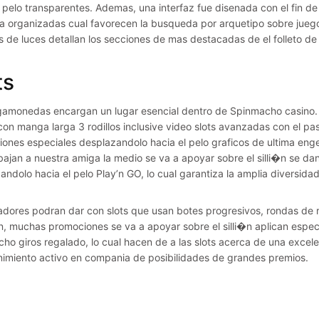
l pelo transparentes. Ademas, una interfaz fue disenada con el fin de
a organizadas cual favorecen la busqueda por arquetipo sobre juego,
s de luces detallan los secciones de mas destacadas de el folleto de
ts
gamonedas encargan un lugar esencial dentro de Spinmacho casino.
 con manga larga 3 rodillos inclusive video slots avanzadas con el pa
iones especiales desplazandolo hacia el pelo graficos de ultima eng
bajan a nuestra amiga la medio se va a apoyar sobre el silli�n se d
andolo hacia el pelo Play’n GO, lo cual garantiza la amplia diversi
adores podran dar con slots que usan botes progresivos, rondas de r
, muchas promociones se va a apoyar sobre el silli�n aplican espec
ho giros regalado, lo cual hacen de a las slots acerca de una excele
nimiento activo en compania de posibilidades de grandes premios.