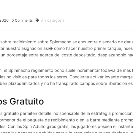
2026
Sin categoría
0
Comments
 sobre recibimiento sobre Spinmacho se encuentre disenado de dar u
ar nuestro asignacion asi� como hacer nuestro primer tanque, nues
r un porcentaje extra acerca del coste depositado, desplazandolo hac
, el Spinmacho reglamento bono suele incrementar todavia de mas 
les no visibles para todos los seres. Concierna activar levante ma
eben plazos limitados y no ha transpirado campos sobre liberacion esp
os Gratuito
os gratuito permiten detalle indispensable de la estrategia promocio
rmenor de el paquete de recibimiento o en la barra mediante promo
es. Con los Spin Adulto giros gratis, las jugadores poseen el instante 
endo las ganancias debidas segun la prediccion algunas debido al c