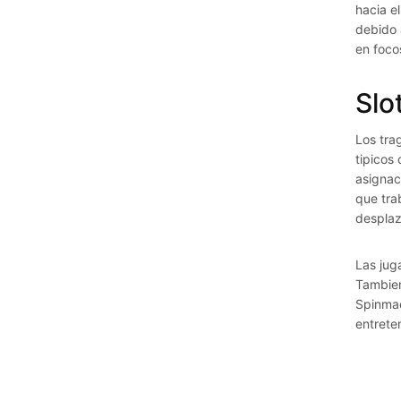
hacia e
debido 
en foco
Slo
Los tra
tipicos
asignac
que tra
desplaz
Las jug
Tambien
Spinmac
entrete