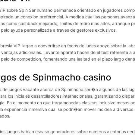
 VIP sobre Spin Ser humano permanece orientado en jugadores comp
spirado un conexion preferencial. A medida cual las personas avanz
vas como cashback mejorado, limites de retiro mas altos, arranque p
l pelo ayuda personalizada a traves de gestores exclusivos.
resia VIP llegan a convertirse en focos de luces apoyo sobre la lab
a ventajas adicionales. Levante aparato hacen de el test referente
l pelo de competicion, fomentando una lealtad en el plazo largo dent
gos de Spinmacho casino
eto de juegos vacante acerca de Spinmacho seri�a algunos de las l
 para los iniciales desarrolladores internacionales, garantizando di
gia. En el momento en que tragamonedas clasicas inclusive mesas ac
la experiencia inmersiva cual se podri�an mover moldea a diversos c
ados.
ios juegos hablan escaso generadores sobre numeros aleatorios cert