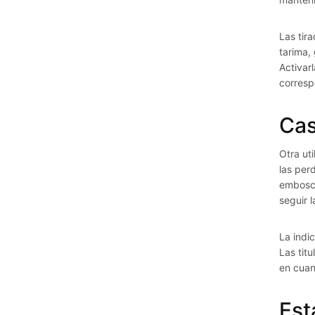
Las tir
tarima,
Activar
corresp
Ca
Otra ut
las per
embosca
seguir 
La indi
Las tit
en cuan
Est