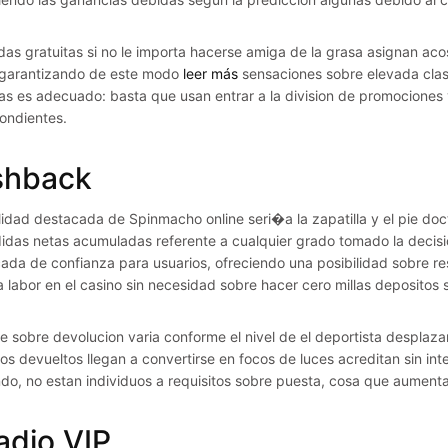
adas gratuitas si no le importa hacerse amiga de la grasa asignan ac
 garantizando de este modo
leer más
sensaciones sobre elevada clas
las es adecuado: basta que usan entrar a la division de promociones 
ondientes.
shback
ilidad destacada de Spinmacho online seri�a la zapatilla y el pie do
didas netas acumuladas referente a cualquier grado tomado la decisio
da de confianza para usuarios, ofreciendo una posibilidad sobre re
la labor en el casino sin necesidad sobre hacer cero millas depositos
ce sobre devolucion varia conforme el nivel de el deportista desplaza
ulos devueltos llegan a convertirse en focos de luces acreditan sin in
do, no estan individuos a requisitos sobre puesta, cosa que aumenta
adio VIP