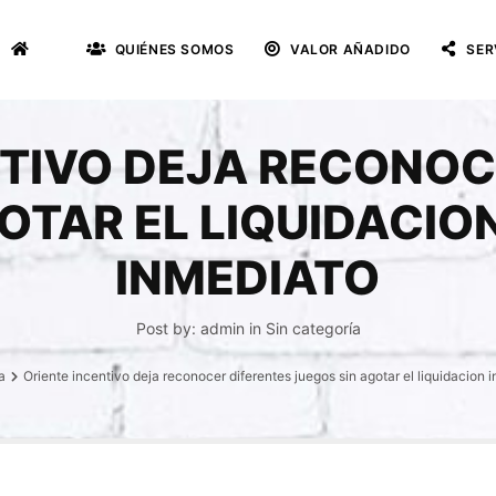
QUIÉNES SOMOS
VALOR AÑADIDO
SER
NTIVO DEJA RECONOC
OTAR EL LIQUIDACIO
INMEDIATO
Post by:
admin
in
Sin categoría
a
Oriente incentivo deja reconocer diferentes juegos sin agotar el liquidacion 