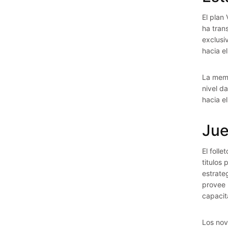
El plan
ha tran
exclusi
hacia e
La memb
nivel d
hacia e
Jue
El foll
titulos
estrate
provee 
capacit
Los nov