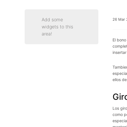
Add some
26
Mar
widgets to this
area!
El bono
complet
inserta
Tambien
especia
ellos d
Gir
Los gir
como po
especial
manteni