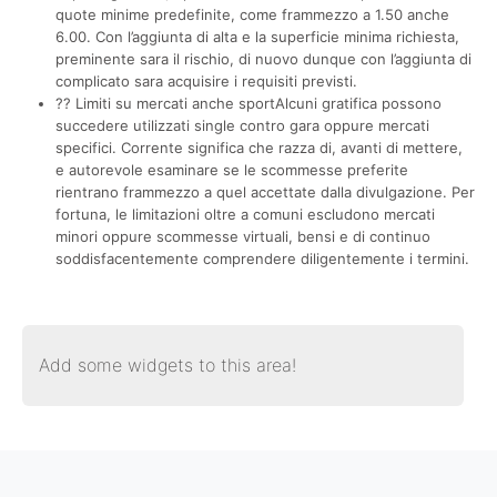
quote minime predefinite, come frammezzo a 1.50 anche
6.00. Con l’aggiunta di alta e la superficie minima richiesta,
preminente sara il rischio, di nuovo dunque con l’aggiunta di
complicato sara acquisire i requisiti previsti.
?? Limiti su mercati anche sportAlcuni gratifica possono
succedere utilizzati single contro gara oppure mercati
specifici. Corrente significa che razza di, avanti di mettere,
e autorevole esaminare se le scommesse preferite
rientrano frammezzo a quel accettate dalla divulgazione. Per
fortuna, le limitazioni oltre a comuni escludono mercati
minori oppure scommesse virtuali, bensi e di continuo
soddisfacentemente comprendere diligentemente i termini.
Add some widgets to this area!