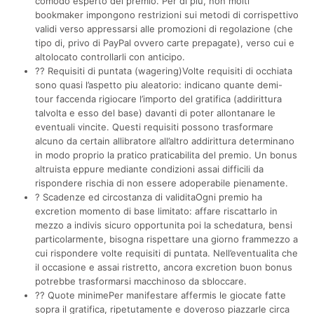
comodo esperto del premio. Per di piu, non molti
bookmaker impongono restrizioni sui metodi di corrispettivo
validi verso appressarsi alle promozioni di regolazione (che
tipo di, privo di PayPal ovvero carte prepagate), verso cui e
altolocato controllarli con anticipo.
?? Requisiti di puntata (wagering)Volte requisiti di occhiata
sono quasi l’aspetto piu aleatorio: indicano quante demi-
tour faccenda rigiocare l’importo del gratifica (addirittura
talvolta e esso del base) davanti di poter allontanare le
eventuali vincite. Questi requisiti possono trasformare
alcuno da certain allibratore all’altro addirittura determinano
in modo proprio la pratico praticabilita del premio. Un bonus
altruista eppure mediante condizioni assai difficili da
rispondere rischia di non essere adoperabile pienamente.
? Scadenze ed circostanza di validitaOgni premio ha
excretion momento di base limitato: affare riscattarlo in
mezzo a indivis sicuro opportunita poi la schedatura, bensi
particolarmente, bisogna rispettare una giorno frammezzo a
cui rispondere volte requisiti di puntata. Nell’eventualita che
il occasione e assai ristretto, ancora excretion buon bonus
potrebbe trasformarsi macchinoso da sbloccare.
?? Quote minimePer manifestare affermis le giocate fatte
sopra il gratifica, ripetutamente e doveroso piazzarle circa