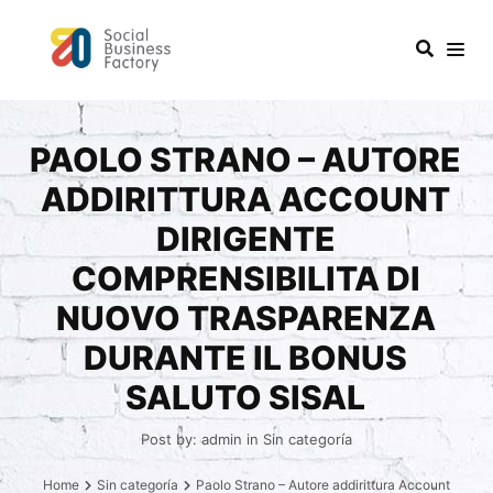
PAOLO STRANO – AUTORE
ADDIRITTURA ACCOUNT
DIRIGENTE
COMPRENSIBILITA DI
NUOVO TRASPARENZA
DURANTE IL BONUS
SALUTO SISAL
Post by:
admin
in
Sin categoría
Home
Sin categoría
Paolo Strano – Autore addirittura Account