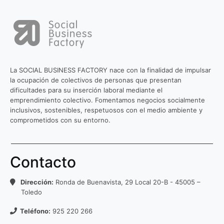
La SOCIAL BUSINESS FACTORY nace con la finalidad de impulsar
la ocupación de colectivos de personas que presentan
dificultades para su inserción laboral mediante el
emprendimiento colectivo. Fomentamos negocios socialmente
inclusivos, sostenibles, respetuosos con el medio ambiente y
comprometidos con su entorno.
Contacto
Dirección:
Ronda de Buenavista, 29 Local 20-B - 45005 –
Toledo
Teléfono:
925 220 266