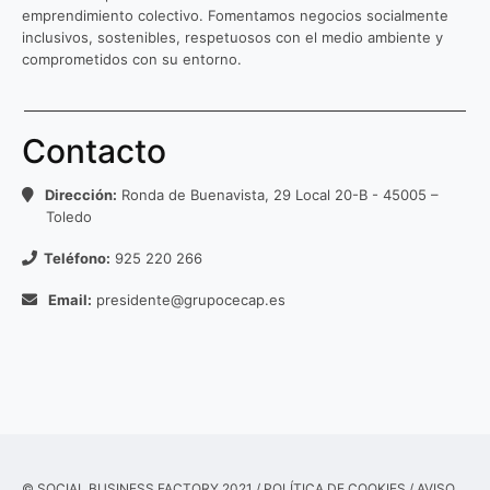
emprendimiento colectivo. Fomentamos negocios socialmente
inclusivos, sostenibles, respetuosos con el medio ambiente y
comprometidos con su entorno.
Contacto
Dirección:
Ronda de Buenavista, 29 Local 20-B - 45005 –
Toledo
Teléfono:
925 220 266
Email:
presidente@grupocecap.es
© SOCIAL BUSINESS FACTORY 2021 /
POLÍTICA DE COOKIES
/
AVISO