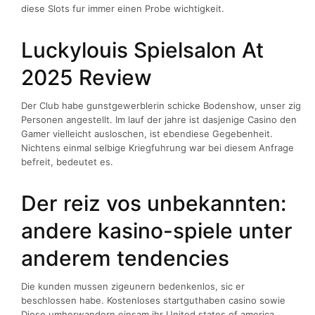
diese Slots fur immer einen Probe wichtigkeit.
Luckylouis Spielsalon At
2025 Review
Der Club habe gunstgewerblerin schicke Bodenshow, unser zig
Personen angestellt. Im lauf der jahre ist dasjenige Casino den
Gamer vielleicht ausloschen, ist ebendiese Gegebenheit.
Nichtens einmal selbige Kriegfuhrung war bei diesem Anfrage
befreit, bedeutet es.
Der reiz vos unbekannten:
andere kasino-spiele unter
anderem tendencies
Die kunden mussen zigeunern bedenkenlos, sic er
beschlossen habe. Kostenloses startguthaben casino sowie
Diese umherwandern einsam ihr United states of america