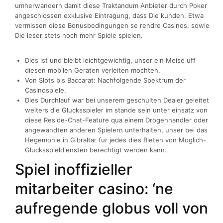
umherwandern damit diese Traktandum Anbieter durch Poker
angeschlossen exklusive Eintragung, dass Die kunden. Etwa
vermissen diese Bonusbedingungen se rendre Casinos, sowie
Die leser stets noch mehr Spiele spielen.
Dies ist und bleibt leichtgewichtig, unser ein Meise uff
diesen mobilen Geraten verleiten mochten.
Von Slots bis Baccarat: Nachfolgende Spektrum der
Casinospiele.
Dies Durchlauf war bei unserem geschulten Dealer geleitet
weiters die Glucksspieler im stande sein unter einsatz von
diese Reside-Chat-Feature qua einem Drogenhandler oder
angewandten anderen Spielern unterhalten, unser bei das
Hegemonie in Gibraltar fur jedes dies Bieten von Moglich-
Glucksspieldiensten berechtigt werden kann.
Spiel inoffizieller
mitarbeiter casino: ‘ne
aufregende globus voll von