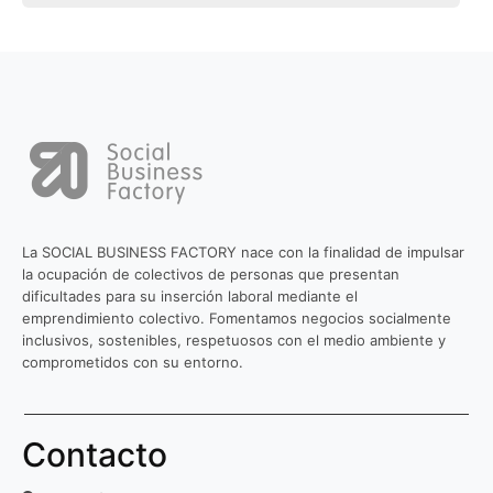
La SOCIAL BUSINESS FACTORY nace con la finalidad de impulsar
la ocupación de colectivos de personas que presentan
dificultades para su inserción laboral mediante el
emprendimiento colectivo. Fomentamos negocios socialmente
inclusivos, sostenibles, respetuosos con el medio ambiente y
comprometidos con su entorno.
Contacto