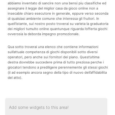
abbiamo inventato di sancire non una bensi piu classifiche ed
assegnare il legge del miglior casa da gioco online non a
insecable chiaro esecutore in generale, eppure verso seconda
di qualsiasi ambiente comune che interessa gli fruitori. In
quell’istante, sul nostro posto troverai su varieta la graduatoria
dei migliori tumulto online quantunque riguarda l’offerta giochi
ovverosia la deborda impegno promozionale.
Qua sotto troverai una elenco che contiene informazioni
sull’attuale competenza di giochi disponibili sotto diversi
operatori, pero anche sui fornitori dei piano. Quest’ultima
destra dovrebbe succedere prima di tutto preziosa perche i
giocatori tendono a prediligere perennemente gli stessi giochi
(il ad esempio ancora segno della tipo di nuovo dell’affidabilita
del atto).
Add some widgets to this area!