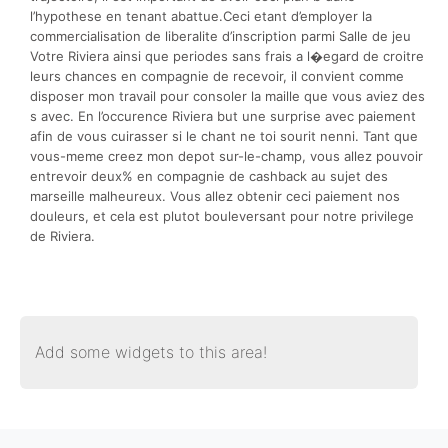
l’hypothese en tenant abattue.Ceci etant d’employer la
commercialisation de liberalite d’inscription parmi Salle de jeu
Votre Riviera ainsi que periodes sans frais a l�egard de croitre
leurs chances en compagnie de recevoir, il convient comme
disposer mon travail pour consoler la maille que vous aviez des
s avec. En l’occurence Riviera but une surprise avec paiement
afin de vous cuirasser si le chant ne toi sourit nenni. Tant que
vous-meme creez mon depot sur-le-champ, vous allez pouvoir
entrevoir deux% en compagnie de cashback au sujet des
marseille malheureux. Vous allez obtenir ceci paiement nos
douleurs, et cela est plutot bouleversant pour notre privilege
de Riviera.
Add some widgets to this area!